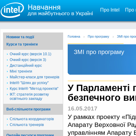
Про Intel
Про 
Головна
Про програму
ЗМІ про про
Новини та події
Курси та тренінги
ЗМІ про програму
Очний курс (версія 10.1)
Очний курс (версія 3)
Дистанційний курс
Міні тренінги
Майстер-класи для тренерів
Intel® "Шлях до успіху"
У Парламенті 
Курс Intel® "Метод проектів"
ІКТ: стратегія розвитку
безпечного ви
освітнього закладу
16.05.2017
Веб-спільноти програми
У рамках проекту «Під
Спільнота координаторів
Апарату Верховної Рад
Спільнота тренерів
управлінням Апарату В
Онлайн ресурси програми