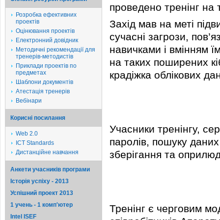
проведено тренінг на 
Розробка ефективних
проектів
Захід мав на меті під
Оцінювання проектів
сучасні загрози, пов’я
Електронний довідник
навичками і вмінням їм
Методичні рекомендації для
тренерів-методистів
на таких поширених кі
Приклади проектів по
предметах
крадіжка облікових да
Шаблони документів
Атестація тренерів
Вебінари
Корисні посилання
Учасники тренінгу, се
Web 2.0
паролів, пошуку даних
ICT Standards
Дистанційне навчання
зберігання та оприлюд
Анкети учасників програми
Історія успіху - 2013
Успішний проект 2013
1 учень - 1 комп'ютер
Тренінг є черговим мо
Intel ISEF