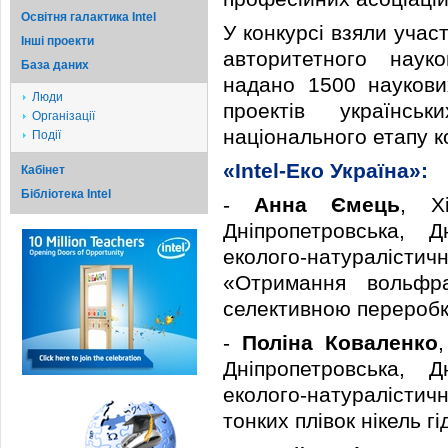
Освітня галактика Intel
У конкурсі взяли учас
Iншi проекти
авторитетного наук
База даних
надано 1500 наукови
Люди
проектів українськ
Організації
національного етапу к
Події
«Intel-Еко Україна»:
Кабінет
Бібліотека Intel
-
Анна Ємець
, Хі
Дніпропетровська, Д
еколого-натуралістич
«Отримання вольфр
селективною переробк
-
Поліна Коваленко
,
Дніпропетровська, Д
еколого-натуралістич
тонких плівок нікель 