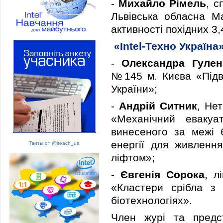
-
Михайло Рімель
, с
Львівська обласна Ма
активності похідних 3,
«Intel-Техно Україна»
-
Олександра Гулен
№145 м. Києва «Підв
України»;
-
Андрій Ситник
, Не
«Механічний евакуа
винесеного за межі 
енергії для живленн
Твиты от @iteach_ua
ліфтом»;
-
Євгенія Сорока
, л
«Кластери срібла з 
біотехнологіях».
Член журі та предст