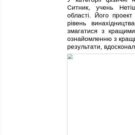
Ситник, учень Нетіш
області. Його проект
рівень винахідницт
змагатися з кращими
ознайомленню з кращи
результати, вдосконал