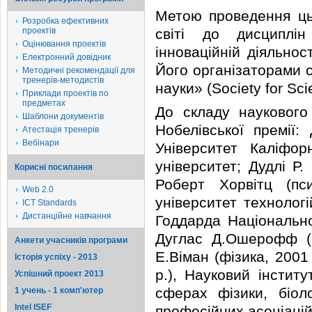
Метою проведення цьо
Розробка ефективних
проектів
світі до дисциплі
Оцінювання проектів
інноваційній діяльнос
Електронний довідник
Його організаторами с
Методичні рекомендації для
тренерів-методистів
науки» (Society for Sci
Приклади проектів по
предметах
До складу наукового 
Шаблони документів
Нобелівської премії:
Атестація тренерів
Вебінари
Університет Каліфорн
університет; Дудлі Р.
Корисні посилання
Роберт Хорвітц (пс
Web 2.0
університет технолог
ICT Standards
Дистанційне навчання
Годдарда Національно
Дуглас Д.Ошерофф (ф
Анкети учасників програми
Е.Віман (фізика, 2001
Історія успіху - 2013
р.), Науковий інстит
Успішний проект 2013
сферах фізики, біоло
1 учень - 1 комп'ютер
Intel ISEF
професійних асоціацій 