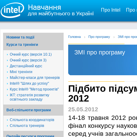
Про Intel
Про 
Головна
Про програму
ЗМІ про про
Новини та події
Курси та тренінги
ЗМІ про програму
Очний курс (версія 10.1)
Очний курс (версія 3)
Дистанційний курс
Міні тренінги
Майстер-класи для тренерів
Intel® "Шлях до успіху"
Підбито підсум
Курс Intel® "Метод проектів"
ІКТ: стратегія розвитку
2012
освітнього закладу
25.05.2012
Веб-спільноти програми
14-18 травня 2012 ро
Спільнота координаторів
фінал конкурсу науков
Спільнота тренерів
серед учнів загальноо
Онлайн ресурси програми