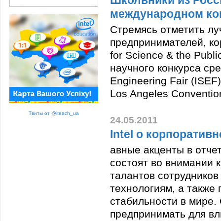
Школьники из Росс
международном конк
Стремясь отметить лу
предпринимателей, кор
for Science & the Pub
научного конкурса сред
Engineering Fair (ISE
Los Angeles Conventio
Твиты от @iteach_ua
24.05.2011
Intel о корпоратив
авные акценты в отчет
состоят во внимании 
талантов сотрудников
технологиям, а также
стабильности в мире.
предпринимать для вл