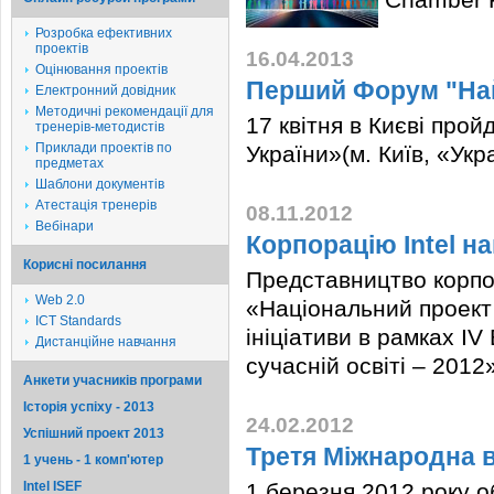
Розробка ефективних
проектів
16.04.2013
Оцінювання проектів
Перший Форум "Най
Електронний довідник
Методичні рекомендації для
17 квітня в Києві про
тренерів-методистів
Приклади проектів по
України»(м. Київ, «Укр
предметах
Шаблони документів
Атестація тренерів
08.11.2012
Вебінари
Корпорацію Intel н
Корисні посилання
Представництво корпор
Web 2.0
«Національний проект 
ICT Standards
ініціативи в рамках ІV
Дистанційне навчання
сучасній освіті – 2012
Анкети учасників програми
Історія успіху - 2013
24.02.2012
Успішний проект 2013
Третя Міжнародна 
1 учень - 1 комп'ютер
Intel ISEF
1 березня 2012 року о