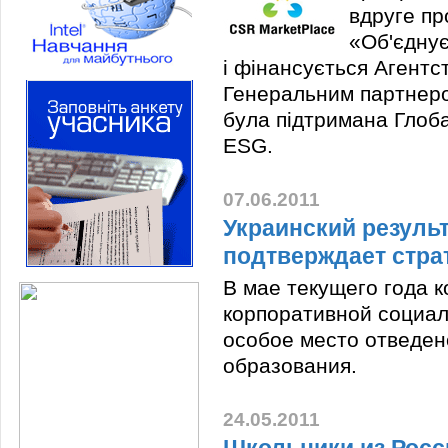
вдруге пр
«Об'єднує
і фінансується Агентс
Генеральним партнеро
була підтримана Глоб
ESG.
07.06.2011
Украинский результ
подтверждает стра
В мае текущего года к
корпоративной социал
особое место отведен
образования.
24.05.2011