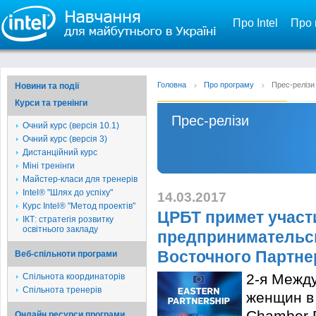
Про Intel
Про 
Головна
Про програму
Прес-релізи
Новини та події
Курси та тренінги
Прес-релізи
Очний курс (версія 10.1)
Очний курс (версія 3)
Дистанційний курс
Міні тренінги
Майстер-класи для тренерів
Intel® "Шлях до успіху"
14.03.2017
Курс Intel® "Метод проектів"
ЦРБТ примет участ
ІКТ: стратегія розвитку
освітнього закладу
предпринимательск
Восточного Партне
Веб-спільноти програми
2-я Межд
Спільнота координаторів
Спільнота тренерів
женщин в 
Chamber P
Онлайн ресурси програми