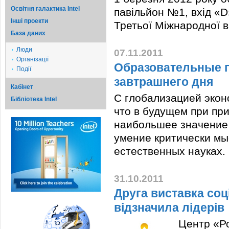
Освітня галактика Intel
павільйон №1, вхід «D
Iншi проекти
Третьої Міжнародної
База даних
Люди
07.11.2011
Організації
Образовательные п
Події
завтрашнего дня
Кабінет
С глобализацией эконо
Бібліотека Intel
что в будущем при пр
наибольшее значение 
умение критически мы
естественных науках.
31.10.2011
Друга виставка соц
відзначила лідерів
Центр «Ро