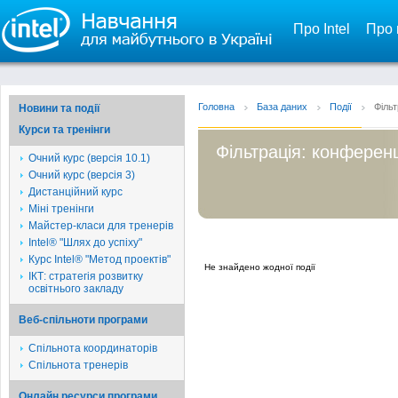
Про Intel
Про 
Головна
База даних
Події
Фільт
Новини та події
Курси та тренінги
Фільтрація: конференц
Очний курс (версія 10.1)
Очний курс (версія 3)
Дистанційний курс
Міні тренінги
Майстер-класи для тренерів
Intel® "Шлях до успіху"
Курс Intel® "Метод проектів"
Не знайдено жодної події
ІКТ: стратегія розвитку
освітнього закладу
Веб-спільноти програми
Спільнота координаторів
Спільнота тренерів
Онлайн ресурси програми