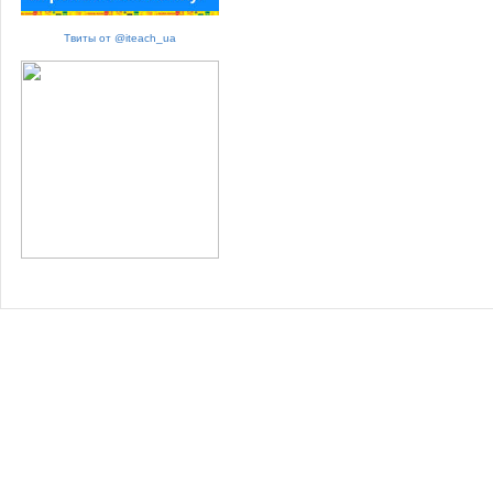
Твиты от @iteach_ua