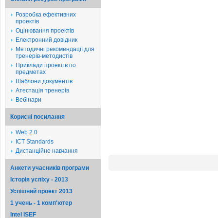
Розробка ефективних
проектів
Оцінювання проектів
Електронний довідник
Методичні рекомендації для
тренерів-методистів
Приклади проектів по
предметах
Шаблони документів
Атестація тренерів
Вебінари
Корисні посилання
Web 2.0
ICT Standards
Дистанційне навчання
Анкети учасників програми
Історія успіху - 2013
Успішний проект 2013
1 учень - 1 комп'ютер
Intel ISEF