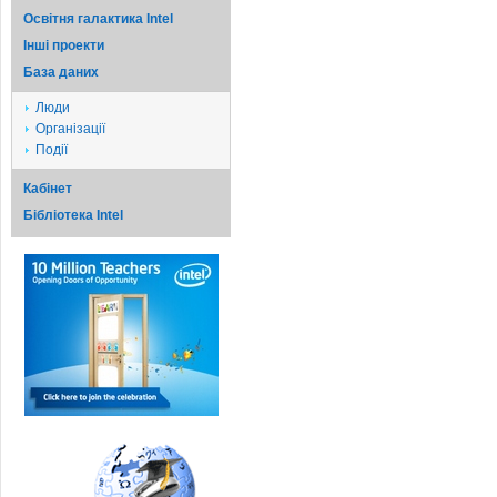
Освітня галактика Intel
Iншi проекти
База даних
Люди
Організації
Події
Кабінет
Бібліотека Intel