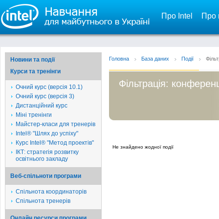
Про Intel
Про 
Головна
База даних
Події
Фільт
Новини та події
Курси та тренінги
Фільтрація: конференц
Очний курс (версія 10.1)
Очний курс (версія 3)
Дистанційний курс
Міні тренінги
Майстер-класи для тренерів
Intel® "Шлях до успіху"
Курс Intel® "Метод проектів"
Не знайдено жодної події
ІКТ: стратегія розвитку
освітнього закладу
Веб-спільноти програми
Спільнота координаторів
Спільнота тренерів
Онлайн ресурси програми