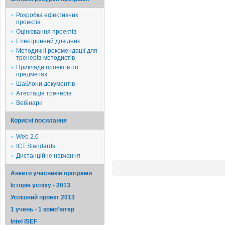
Розробка ефективних
проектів
Оцінювання проектів
Електронний довідник
Методичні рекомендації для
тренерів-методистів
Приклади проектів по
предметах
Шаблони документів
Атестація тренерів
Вебінари
Корисні посилання
Web 2.0
ICT Standards
Дистанційне навчання
Анкети учасників програми
Історія успіху - 2013
Успішний проект 2013
1 учень - 1 комп'ютер
Intel ISEF