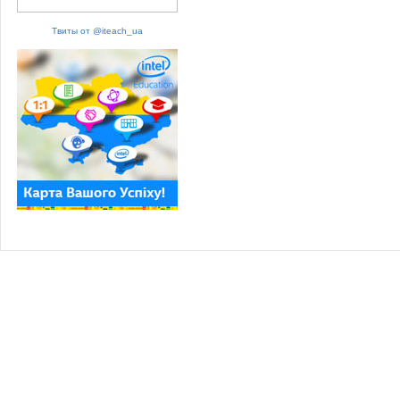
Твиты от @iteach_ua