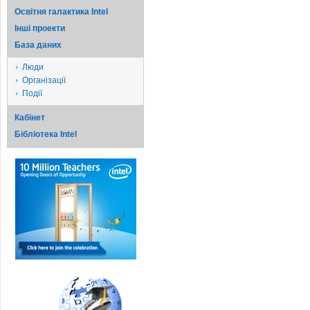
Освітня галактика Intel
Iншi проекти
База даних
Люди
Організації
Події
Кабінет
Бібліотека Intel