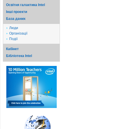
Освітня галактика Intel
Iншi проекти
База даних
Люди
Організації
Події
Кабінет
Бібліотека Intel