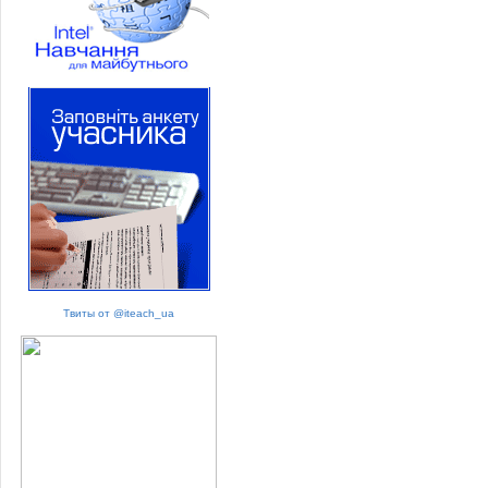
Твиты от @iteach_ua