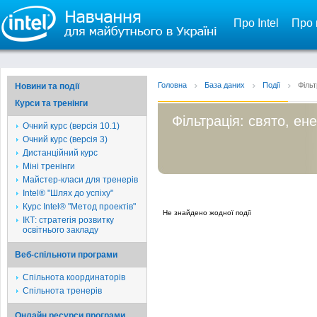
Про Intel
Про 
Головна
База даних
Події
Фільт
Новини та події
Курси та тренінги
Фільтрація: свято, ен
Очний курс (версія 10.1)
Очний курс (версія 3)
Дистанційний курс
Міні тренінги
Майстер-класи для тренерів
Intel® "Шлях до успіху"
Курс Intel® "Метод проектів"
Не знайдено жодної події
ІКТ: стратегія розвитку
освітнього закладу
Веб-спільноти програми
Спільнота координаторів
Спільнота тренерів
Онлайн ресурси програми