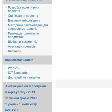
Розробка ефективних
проектів
Оцінювання проектів
Електронний довідник
Методичні рекомендації для
тренерів-методистів
Приклади проектів по
предметах
Шаблони документів
Атестація тренерів
Вебінари
Корисні посилання
Web 2.0
ICT Standards
Дистанційне навчання
Анкети учасників програми
Історія успіху - 2013
Успішний проект 2013
1 учень - 1 комп'ютер
Intel ISEF