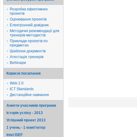
Розробка ефективних
проектів
Оцінювання проектів
Електронний довідник
Методичні рекомендації для
тренерів-методистів
Приклади проектів по
предметах
Шаблони документів
Атестація тренерів
Вебінари
Корисні посилання
Web 2.0
ICT Standards
Дистанційне навчання
Анкети учасників програми
Історія успіху - 2013
Успішний проект 2013
1 учень - 1 комп'ютер
Intel ISEF