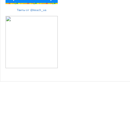
Твиты от @iteach_ua