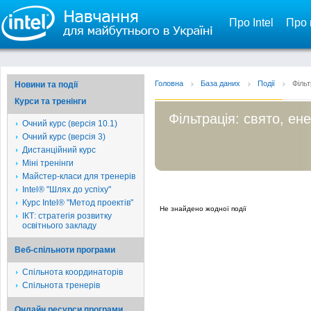
Про Intel
Про 
Головна
База даних
Події
Фільт
Новини та події
Курси та тренінги
Фільтрація: свято, ене
Очний курс (версія 10.1)
Очний курс (версія 3)
Дистанційний курс
Міні тренінги
Майстер-класи для тренерів
Intel® "Шлях до успіху"
Курс Intel® "Метод проектів"
Не знайдено жодної події
ІКТ: стратегія розвитку
освітнього закладу
Веб-спільноти програми
Спільнота координаторів
Спільнота тренерів
Онлайн ресурси програми