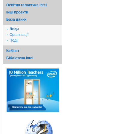
Освітня галактика Intel
Iншi проекти
База даних
Люди
Організації
Події
Кабінет
Бібліотека Intel