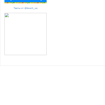
Твиты от @iteach_ua