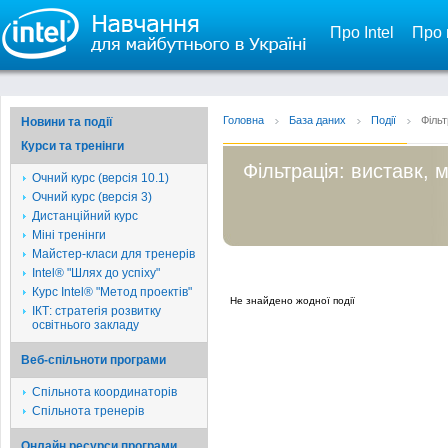
Про Intel
Про 
Головна
База даних
Події
Фільт
Новини та події
Курси та тренінги
Фільтрація: виставк, 
Очний курс (версія 10.1)
Очний курс (версія 3)
Дистанційний курс
Міні тренінги
Майстер-класи для тренерів
Intel® "Шлях до успіху"
Курс Intel® "Метод проектів"
Не знайдено жодної події
ІКТ: стратегія розвитку
освітнього закладу
Веб-спільноти програми
Спільнота координаторів
Спільнота тренерів
Онлайн ресурси програми