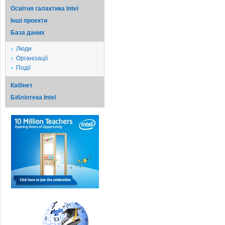
Освітня галактика Intel
Iншi проекти
База даних
Люди
Організації
Події
Кабінет
Бібліотека Intel