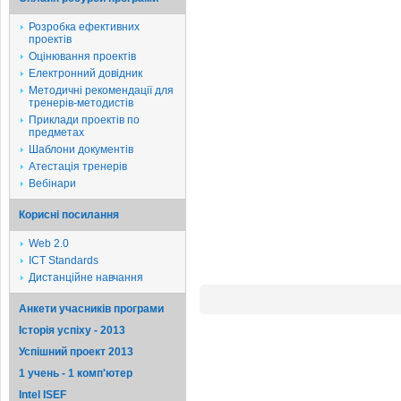
Розробка ефективних
проектів
Оцінювання проектів
Електронний довідник
Методичні рекомендації для
тренерів-методистів
Приклади проектів по
предметах
Шаблони документів
Атестація тренерів
Вебінари
Корисні посилання
Web 2.0
ICT Standards
Дистанційне навчання
Анкети учасників програми
Історія успіху - 2013
Успішний проект 2013
1 учень - 1 комп'ютер
Intel ISEF