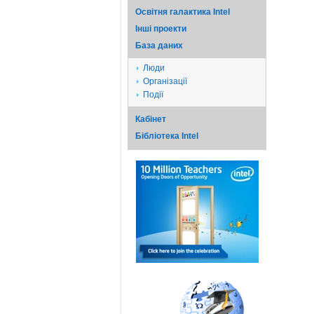
Освітня галактика Intel
Iншi проекти
База даних
Люди
Організації
Події
Кабінет
Бібліотека Intel