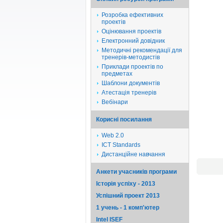
Розробка ефективних
проектів
Оцінювання проектів
Електронний довідник
Методичні рекомендації для
тренерів-методистів
Приклади проектів по
предметах
Шаблони документів
Атестація тренерів
Вебінари
Корисні посилання
Web 2.0
ICT Standards
Дистанційне навчання
Анкети учасників програми
Історія успіху - 2013
Успішний проект 2013
1 учень - 1 комп'ютер
Intel ISEF