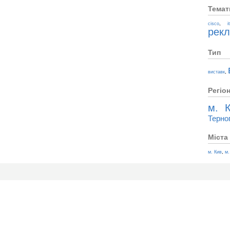
Темат
,
cisco
i
рек
Тип
,
виставк
Регіо
м. К
Терно
Міста
,
м. Кив
м.