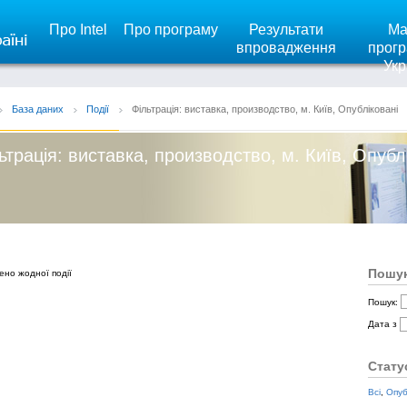
Про Intel
Про програму
Результати
Ма
впровадження
прогр
Укр
База даних
Події
Фільтрація: виставка, производство, м. Київ, Опубліковані
ьтрація: виставка, производство, м. Київ, Опубл
Пошук
ено жодної події
Пошук:
Дата з
Стату
Всі
,
Опуб