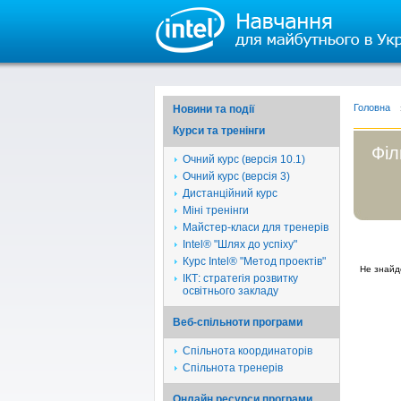
Головна
Новини та події
Курси та тренінги
Філ
Очний курс (версія 10.1)
Очний курс (версія 3)
Дистанційний курс
Міні тренінги
Майстер-класи для тренерів
Intel® "Шлях до успіху"
Курс Intel® "Метод проектів"
Не знайд
ІКТ: стратегія розвитку
освітнього закладу
Веб-спільноти програми
Спільнота координаторів
Спільнота тренерів
Онлайн ресурси програми