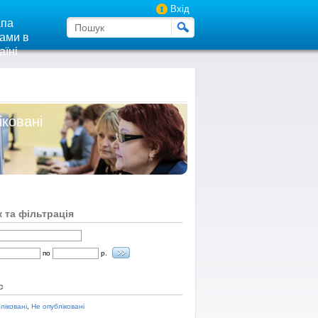
Вхід
па
ами в
аїні
іковані
 та фільтрація
по
р.
с
ліковані
,
Не опубліковані