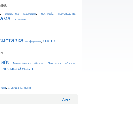
ика
,
,
,
,
,
t
енергетика
маркетинг
мас-медіа
производство
лама
,
технологии
виставка
свято
,
,
конференція
ни
иїв
,
,
,
Миколаївська область
Полтавська область
пільська область
,
,
 Київ
м. Луцьк
м. Львів
Друк