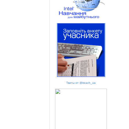
Твиты от @iteach_ua