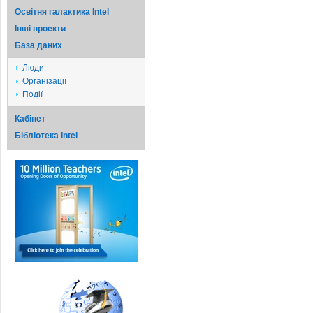
Освітня галактика Intel
Iншi проекти
База даних
Люди
Організації
Події
Кабінет
Бібліотека Intel