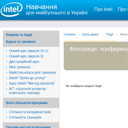
Про Intel
Про 
Головна
База даних
Події
Фільт
Новини та події
Курси та тренінги
Фільтрація: конференц
Очний курс (версія 10.1)
Очний курс (версія 3)
Дистанційний курс
Міні тренінги
Майстер-класи для тренерів
Intel® "Шлях до успіху"
Курс Intel® "Метод проектів"
Не знайдено жодної події
ІКТ: стратегія розвитку
освітнього закладу
Веб-спільноти програми
Спільнота координаторів
Спільнота тренерів
Онлайн ресурси програми