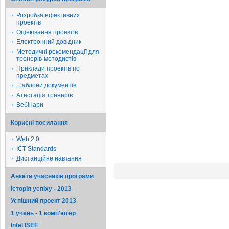
Розробка ефективних
проектів
Оцінювання проектів
Електронний довідник
Методичні рекомендації для
тренерів-методистів
Приклади проектів по
предметах
Шаблони документів
Атестація тренерів
Вебінари
Корисні посилання
Web 2.0
ICT Standards
Дистанційне навчання
Анкети учасників програми
Історія успіху - 2013
Успішний проект 2013
1 учень - 1 комп'ютер
Intel ISEF