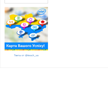
Твиты от @iteach_ua