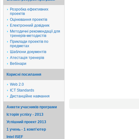
Розробка ефективних
проектів
Оцінювання проектів
Електронний довідник
Методичні рекомендації для
тренерів-методистів
Приклади проектів по
предметах
Шаблони документів
Атестація тренерів
Вебінари
Корисні посилання
Web 2.0
ICT Standards
Дистанційне навчання
Анкети учасників програми
Історія успіху - 2013
Успішний проект 2013
1 учень - 1 комп'ютер
Intel ISEF