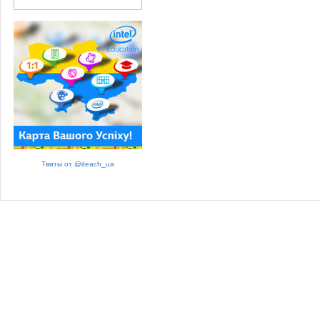
Твиты от @iteach_ua