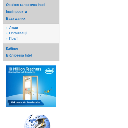
Освітня галактика Intel
Iншi проекти
База даних
Люди
Організації
Події
Кабінет
Бібліотека Intel