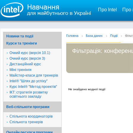
Про Intel
Про 
Головна
База даних
Події
Фільт
Новини та події
Курси та тренінги
Фільтрація: конференц
Очний курс (версія 10.1)
Очний курс (версія 3)
Дистанційний курс
Міні тренінги
Майстер-класи для тренерів
Intel® "Шлях до успіху"
Курс Intel® "Метод проектів"
Не знайдено жодної події
ІКТ: стратегія розвитку
освітнього закладу
Веб-спільноти програми
Спільнота координаторів
Спільнота тренерів
Онлайн ресурси програми