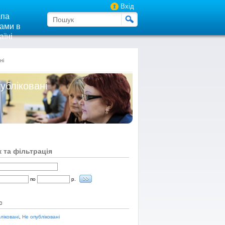
Вхід
па
ами в
аїні
ні
убліковані
 та фільтрація
по
р.
с
ліковані
,
Не опубліковані