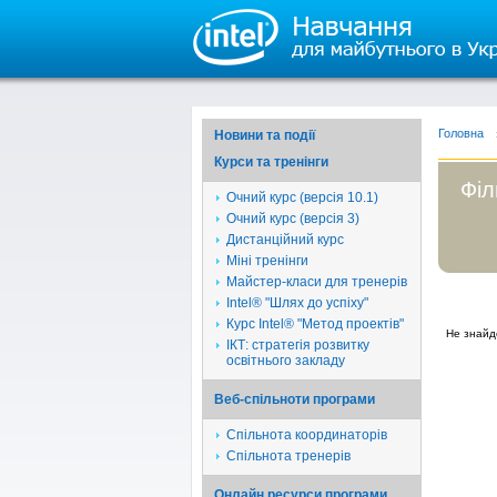
Головна
Новини та події
Курси та тренінги
Філ
Очний курс (версія 10.1)
Очний курс (версія 3)
Дистанційний курс
Міні тренінги
Майстер-класи для тренерів
Intel® "Шлях до успіху"
Курс Intel® "Метод проектів"
Не знайд
ІКТ: стратегія розвитку
освітнього закладу
Веб-спільноти програми
Спільнота координаторів
Спільнота тренерів
Онлайн ресурси програми