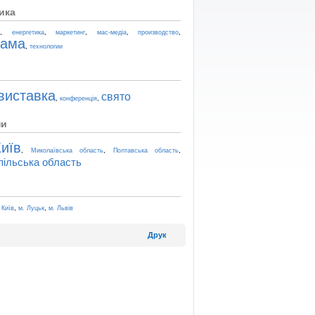
ика
,
,
,
,
,
t
енергетика
маркетинг
мас-медіа
производство
лама
,
технологии
виставка
свято
,
,
конференція
ни
иїв
,
,
,
Миколаївська область
Полтавська область
пільська область
,
,
 Київ
м. Луцьк
м. Львів
Друк