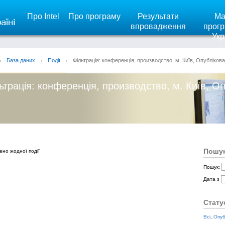
Про Intel
Про програму
Результати
Ма
впровадження
прогр
Укр
База даних
Події
Фільтрація: конференція, производство, м. Київ, Опублікова
ьтрація: конференція, производство, м. Київ, Оп
Пошук
ено жодної події
Пошук:
Дата з
Стату
Всі
,
Опуб