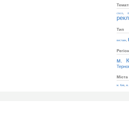
Темат
,
cisco
i
рек
Тип
,
виставк
Регіо
м. К
Терно
Міста
,
м. Кив
м.