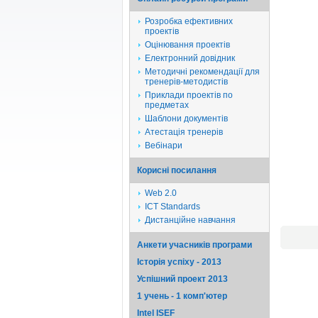
Розробка ефективних
проектів
Оцінювання проектів
Електронний довідник
Методичні рекомендації для
тренерів-методистів
Приклади проектів по
предметах
Шаблони документів
Атестація тренерів
Вебінари
Корисні посилання
Web 2.0
ICT Standards
Дистанційне навчання
Анкети учасників програми
Історія успіху - 2013
Успішний проект 2013
1 учень - 1 комп'ютер
Intel ISEF