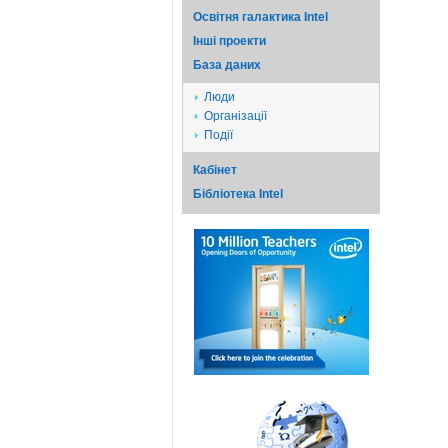
Освітня галактика Intel
Iншi проекти
База даних
Люди
Організації
Події
Кабінет
Бібліотека Intel