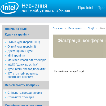
Про Intel
Про 
Головна
База даних
Події
Фільт
Новини та події
Курси та тренінги
Фільтрація: конференц
Очний курс (версія 10.1)
Очний курс (версія 3)
Дистанційний курс
Міні тренінги
Майстер-класи для тренерів
Intel® "Шлях до успіху"
Курс Intel® "Метод проектів"
Не знайдено жодної події
ІКТ: стратегія розвитку
освітнього закладу
Веб-спільноти програми
Спільнота координаторів
Спільнота тренерів
Онлайн ресурси програми