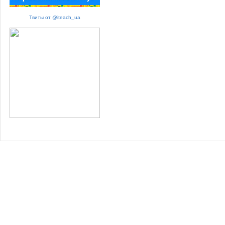
Твиты от @iteach_ua