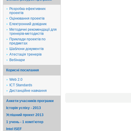
Розробка ефективних
проектів
Оцінювання проектів
Електронний довідник
Методичні рекомендації для
тренерів-методистів
Приклади проектів по
предметах
Шаблони документів
Атестація тренерів
Вебінари
Корисні посилання
Web 2.0
ICT Standards
Дистанційне навчання
Анкети учасників програми
Історія успіху - 2013
Успішний проект 2013
1 учень - 1 комп'ютер
Intel ISEF