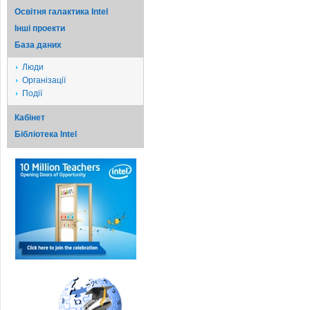
Освітня галактика Intel
Iншi проекти
База даних
Люди
Організації
Події
Кабінет
Бібліотека Intel