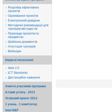
Розробка ефективних
проектів
Оцінювання проектів
Електронний довідник
Методичні рекомендації для
тренерів-методистів
Приклади проектів по
предметах
Шаблони документів
Атестація тренерів
Вебінари
Корисні посилання
Web 2.0
ICT Standards
Дистанційне навчання
Анкети учасників програми
Історія успіху - 2013
Успішний проект 2013
1 учень - 1 комп'ютер
Intel ISEF