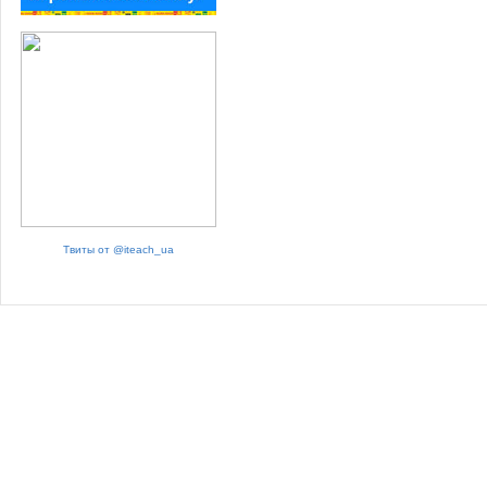
Твиты от @iteach_ua