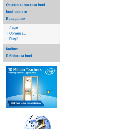
Освітня галактика Intel
Iншi проекти
База даних
Люди
Організації
Події
Кабінет
Бібліотека Intel