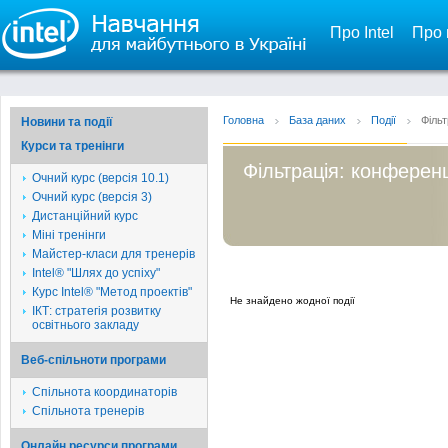
Про Intel
Про 
Головна
База даних
Події
Фільт
Новини та події
Курси та тренінги
Фільтрація: конференц
Очний курс (версія 10.1)
Очний курс (версія 3)
Дистанційний курс
Міні тренінги
Майстер-класи для тренерів
Intel® "Шлях до успіху"
Курс Intel® "Метод проектів"
Не знайдено жодної події
ІКТ: стратегія розвитку
освітнього закладу
Веб-спільноти програми
Спільнота координаторів
Спільнота тренерів
Онлайн ресурси програми