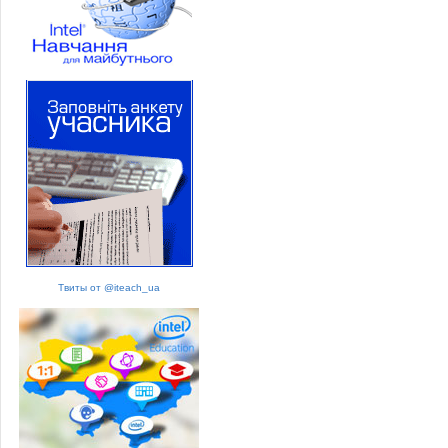
Твиты от @iteach_ua