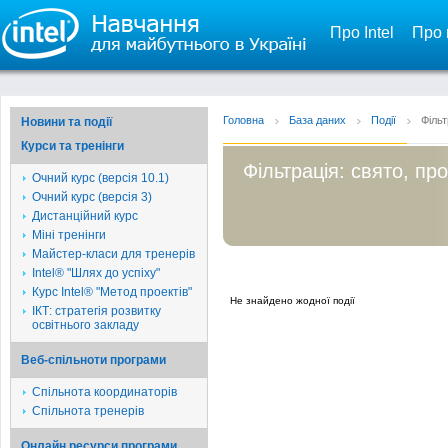
Про Intel
Про 
Головна
База даних
Події
Фільт
Новини та події
Курси та тренінги
Фільтрація: свято, пр
Очний курс (версія 10.1)
Очний курс (версія 3)
Дистанційний курс
Міні тренінги
Майстер-класи для тренерів
Intel® "Шлях до успіху"
Курс Intel® "Метод проектів"
Не знайдено жодної події
ІКТ: стратегія розвитку
освітнього закладу
Веб-спільноти програми
Спільнота координаторів
Спільнота тренерів
Онлайн ресурси програми