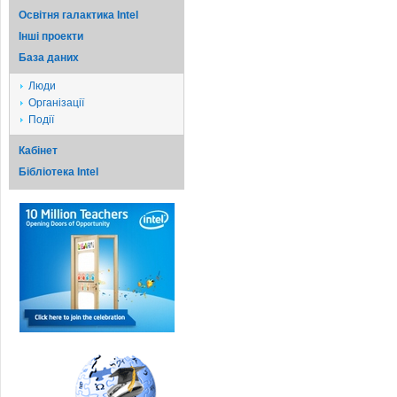
Освітня галактика Intel
Iншi проекти
База даних
Люди
Організації
Події
Кабінет
Бібліотека Intel