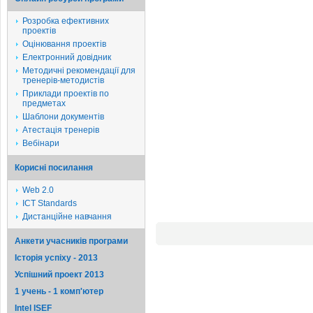
Розробка ефективних
проектів
Оцінювання проектів
Електронний довідник
Методичні рекомендації для
тренерів-методистів
Приклади проектів по
предметах
Шаблони документів
Атестація тренерів
Вебінари
Корисні посилання
Web 2.0
ICT Standards
Дистанційне навчання
Анкети учасників програми
Історія успіху - 2013
Успішний проект 2013
1 учень - 1 комп'ютер
Intel ISEF