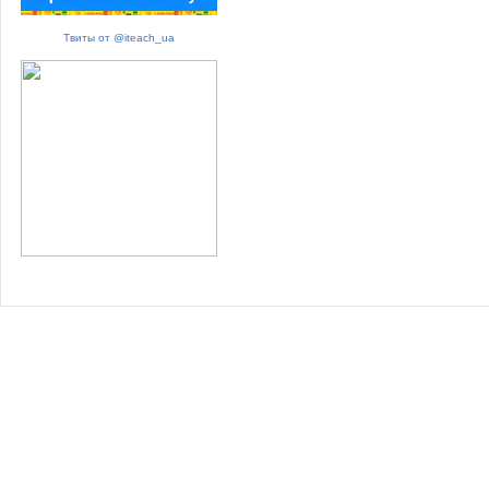
Твиты от @iteach_ua