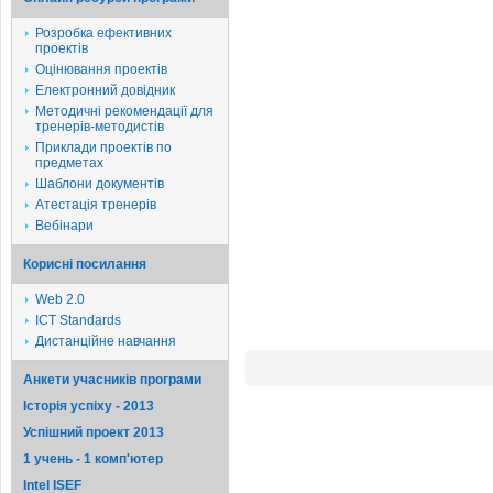
Розробка ефективних
проектів
Оцінювання проектів
Електронний довідник
Методичні рекомендації для
тренерів-методистів
Приклади проектів по
предметах
Шаблони документів
Атестація тренерів
Вебінари
Корисні посилання
Web 2.0
ICT Standards
Дистанційне навчання
Анкети учасників програми
Історія успіху - 2013
Успішний проект 2013
1 учень - 1 комп'ютер
Intel ISEF