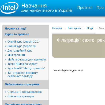
Про Intel
Про 
Головна
База даних
Події
Фільт
Новини та події
Курси та тренінги
Фільтрація: свято, ре
Очний курс (версія 10.1)
Очний курс (версія 3)
Дистанційний курс
Міні тренінги
Майстер-класи для тренерів
Intel® "Шлях до успіху"
Курс Intel® "Метод проектів"
Не знайдено жодної події
ІКТ: стратегія розвитку
освітнього закладу
Веб-спільноти програми
Спільнота координаторів
Спільнота тренерів
Онлайн ресурси програми