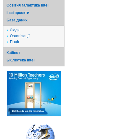
Освітня галактика Intel
Iншi проекти
База даних
Люди
Організації
Події
Кабінет
Бібліотека Intel