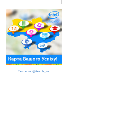
Твиты от @iteach_ua