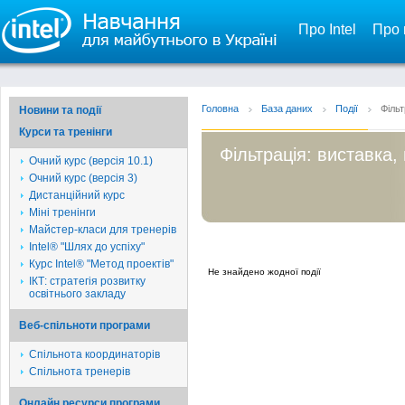
Про Intel
Про 
Головна
База даних
Події
Фільт
Новини та події
Курси та тренінги
Фільтрація: виставка,
Очний курс (версія 10.1)
Очний курс (версія 3)
Дистанційний курс
Міні тренінги
Майстер-класи для тренерів
Intel® "Шлях до успіху"
Курс Intel® "Метод проектів"
Не знайдено жодної події
ІКТ: стратегія розвитку
освітнього закладу
Веб-спільноти програми
Спільнота координаторів
Спільнота тренерів
Онлайн ресурси програми