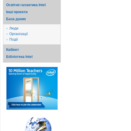
Освітня галактика Intel
Iншi проекти
База даних
Люди
Організації
Події
Кабінет
Бібліотека Intel