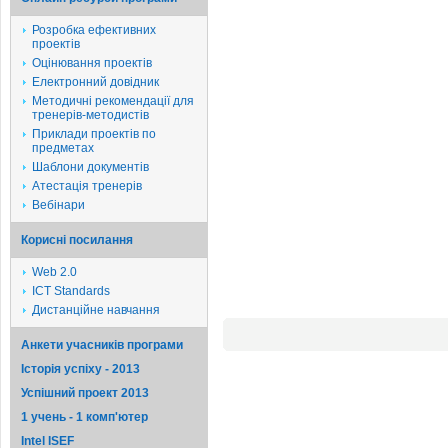
Розробка ефективних
проектів
Оцінювання проектів
Електронний довідник
Методичні рекомендації для
тренерів-методистів
Приклади проектів по
предметах
Шаблони документів
Атестація тренерів
Вебінари
Корисні посилання
Web 2.0
ICT Standards
Дистанційне навчання
Анкети учасників програми
Історія успіху - 2013
Успішний проект 2013
1 учень - 1 комп'ютер
Intel ISEF