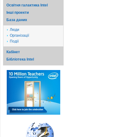
Освітня галактика Intel
Iншi проекти
База даних
Люди
Організації
Події
Кабінет
Бібліотека Intel