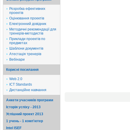
Розробка ефективних
проектів
Оцінювання проектів
Електронний довідник
Методичні рекомендації для
тренерів-методистів
Приклади проектів по
предметах
Шаблони документів
Атестація тренерів
Вебінари
Корисні посилання
Web 2.0
ICT Standards
Дистанційне навчання
Анкети учасників програми
Історія успіху - 2013
Успішний проект 2013
1 учень - 1 комп'ютер
Intel ISEF