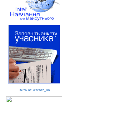
Твиты от @iteach_ua