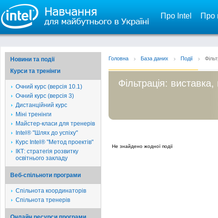
Про Intel
Про 
Головна
База даних
Події
Фільт
Новини та події
Курси та тренінги
Фільтрація: виставка,
Очний курс (версія 10.1)
Очний курс (версія 3)
Дистанційний курс
Міні тренінги
Майстер-класи для тренерів
Intel® "Шлях до успіху"
Курс Intel® "Метод проектів"
Не знайдено жодної події
ІКТ: стратегія розвитку
освітнього закладу
Веб-спільноти програми
Спільнота координаторів
Спільнота тренерів
Онлайн ресурси програми