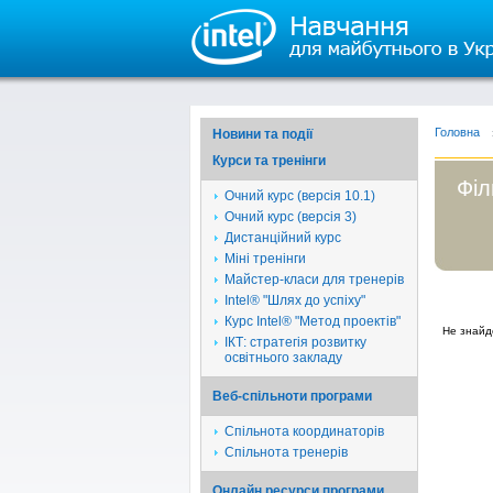
Головна
Новини та події
Курси та тренінги
Філ
Очний курс (версія 10.1)
Очний курс (версія 3)
Дистанційний курс
Міні тренінги
Майстер-класи для тренерів
Intel® "Шлях до успіху"
Курс Intel® "Метод проектів"
Не знайд
ІКТ: стратегія розвитку
освітнього закладу
Веб-спільноти програми
Спільнота координаторів
Спільнота тренерів
Онлайн ресурси програми