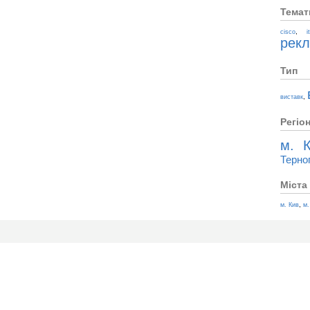
Темат
,
cisco
i
рек
Тип
,
виставк
Регіо
м. К
Терно
Міста
,
м. Кив
м.