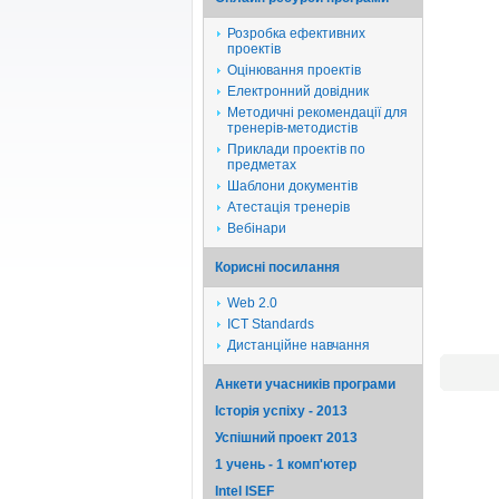
Розробка ефективних
проектів
Оцінювання проектів
Електронний довідник
Методичні рекомендації для
тренерів-методистів
Приклади проектів по
предметах
Шаблони документів
Атестація тренерів
Вебінари
Корисні посилання
Web 2.0
ICT Standards
Дистанційне навчання
Анкети учасників програми
Історія успіху - 2013
Успішний проект 2013
1 учень - 1 комп'ютер
Intel ISEF