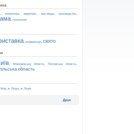
ика
,
,
,
,
,
t
енергетика
маркетинг
мас-медіа
производство
лама
,
технологии
виставка
свято
,
,
конференція
ни
иїв
,
,
,
Миколаївська область
Полтавська область
пільська область
,
,
 Київ
м. Луцьк
м. Львів
Друк