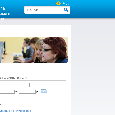
Вхід
па
ами в
аїні
 та фільтрація
по
р.
с
ліковані
,
Не опубліковані