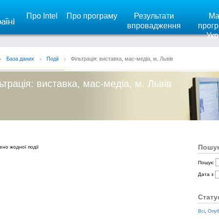
Про Intel
Про програму
Результати
Ма
впровадження
прогр
Укр
База даних
Події
Фільтрація: виставка, мас-медіа, м. Львів
ьтрація: виставка, мас-медіа, м. Львів
Пошук
ено жодної події
Пошук:
Дата з
Стату
Всі
,
Опуб