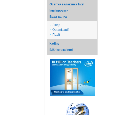
Освітня галактика Intel
Iншi проекти
База даних
Люди
Організації
Події
Кабінет
Бібліотека Intel