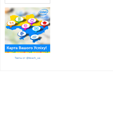
Твиты от @iteach_ua