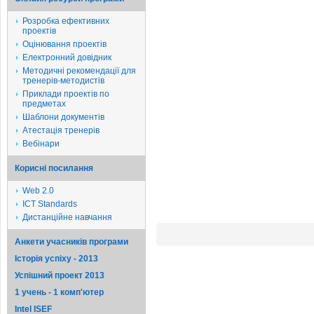
Розробка ефективних
проектів
Оцінювання проектів
Електронний довідник
Методичні рекомендації для
тренерів-методистів
Приклади проектів по
предметах
Шаблони документів
Атестація тренерів
Вебінари
Корисні посилання
Web 2.0
ICT Standards
Дистанційне навчання
Анкети учасників програми
Історія успіху - 2013
Успішний проект 2013
1 учень - 1 комп'ютер
Intel ISEF