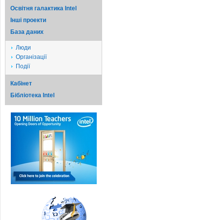
Освітня галактика Intel
Iншi проекти
База даних
Люди
Організації
Події
Кабінет
Бібліотека Intel