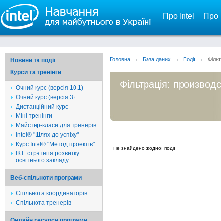
Про Intel
Про 
Головна
База даних
Події
Фільт
Новини та події
Курси та тренінги
Фільтрація: производс
Очний курс (версія 10.1)
Очний курс (версія 3)
Дистанційний курс
Міні тренінги
Майстер-класи для тренерів
Intel® "Шлях до успіху"
Курс Intel® "Метод проектів"
Не знайдено жодної події
ІКТ: стратегія розвитку
освітнього закладу
Веб-спільноти програми
Спільнота координаторів
Спільнота тренерів
Онлайн ресурси програми