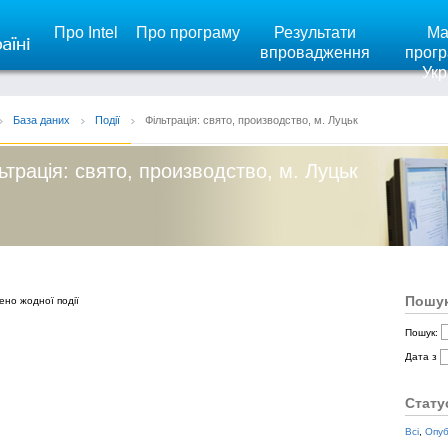
Про Intel
Про програму
Результати
Ма
впровадження
прогр
Укр
База даних
Події
Фільтрація: свято, производство, м. Луцьк
ьтрація: свято, производство, м. Луцьк
Пошук
ено жодної події
Пошук:
Дата з
Стату
Всі
,
Опуб