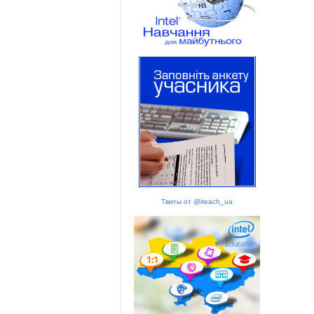
Твиты от @iteach_ua