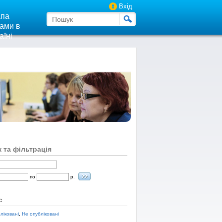
Вхід
па
ами в
аїні
 та фільтрація
по
р.
с
ліковані
,
Не опубліковані