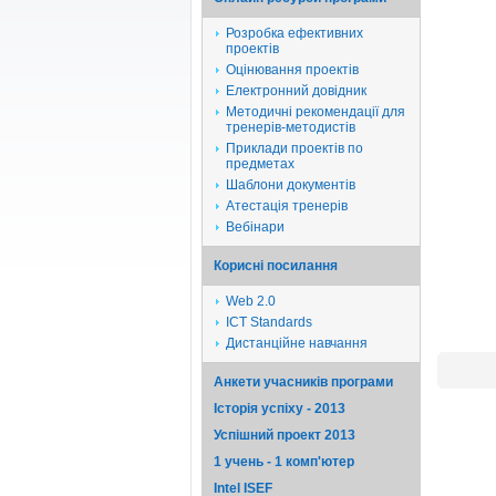
Розробка ефективних
проектів
Оцінювання проектів
Електронний довідник
Методичні рекомендації для
тренерів-методистів
Приклади проектів по
предметах
Шаблони документів
Атестація тренерів
Вебінари
Корисні посилання
Web 2.0
ICT Standards
Дистанційне навчання
Анкети учасників програми
Історія успіху - 2013
Успішний проект 2013
1 учень - 1 комп'ютер
Intel ISEF