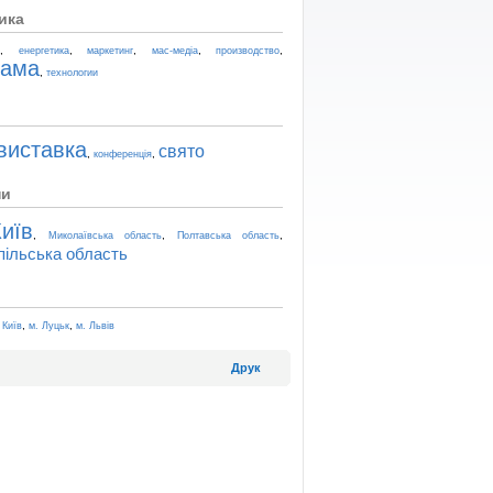
ика
,
,
,
,
,
t
енергетика
маркетинг
мас-медіа
производство
лама
,
технологии
виставка
свято
,
,
конференція
ни
иїв
,
,
,
Миколаївська область
Полтавська область
пільська область
,
,
 Київ
м. Луцьк
м. Львів
Друк