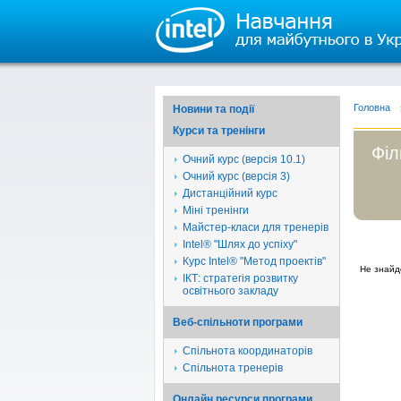
Головна
Новини та події
Курси та тренінги
Філ
Очний курс (версія 10.1)
Очний курс (версія 3)
Дистанційний курс
Міні тренінги
Майстер-класи для тренерів
Intel® "Шлях до успіху"
Курс Intel® "Метод проектів"
Не знайд
ІКТ: стратегія розвитку
освітнього закладу
Веб-спільноти програми
Спільнота координаторів
Спільнота тренерів
Онлайн ресурси програми