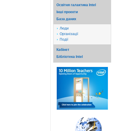
Освітня галактика Intel
Iншi проекти
База даних
Люди
Організації
Події
Кабінет
Бібліотека Intel