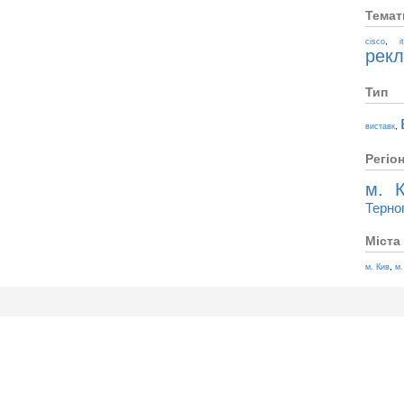
Темат
,
cisco
i
рек
Тип
,
виставк
Регіо
м. К
Терно
Міста
,
м. Кив
м.