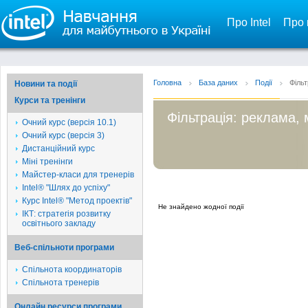
Про Intel
Про 
Головна
База даних
Події
Фільт
Новини та події
Курси та тренінги
Фільтрація: реклама, 
Очний курс (версія 10.1)
Очний курс (версія 3)
Дистанційний курс
Міні тренінги
Майстер-класи для тренерів
Intel® "Шлях до успіху"
Курс Intel® "Метод проектів"
Не знайдено жодної події
ІКТ: стратегія розвитку
освітнього закладу
Веб-спільноти програми
Спільнота координаторів
Спільнота тренерів
Онлайн ресурси програми