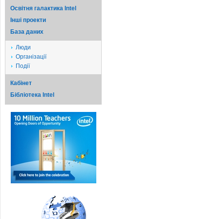
Освітня галактика Intel
Iншi проекти
База даних
Люди
Організації
Події
Кабінет
Бібліотека Intel