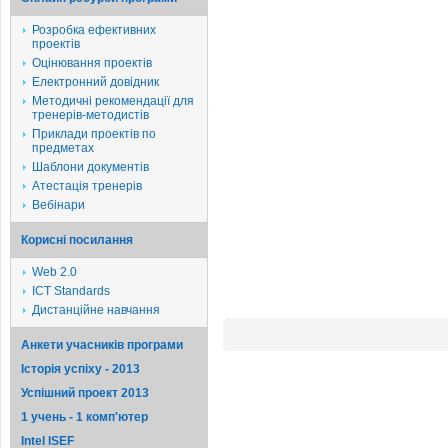
Розробка ефективних
проектів
Оцінювання проектів
Електронний довідник
Методичні рекомендації для
тренерів-методистів
Приклади проектів по
предметах
Шаблони документів
Атестація тренерів
Вебінари
Корисні посилання
Web 2.0
ICT Standards
Дистанційне навчання
Анкети учасників програми
Історія успіху - 2013
Успішний проект 2013
1 учень - 1 комп'ютер
Intel ISEF