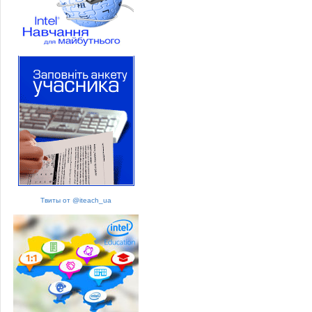
Твиты от @iteach_ua