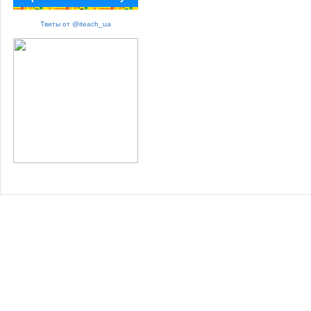
Твиты от @iteach_ua