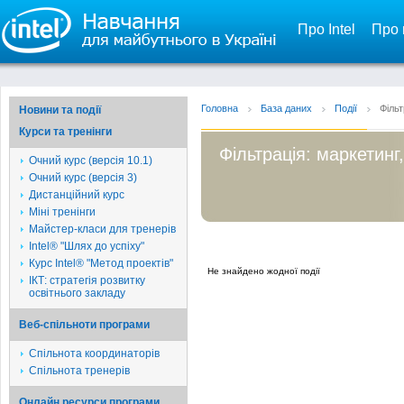
Про Intel
Про 
Головна
База даних
Події
Фільт
Новини та події
Курси та тренінги
Фільтрація: маркетинг
Очний курс (версія 10.1)
Очний курс (версія 3)
Дистанційний курс
Міні тренінги
Майстер-класи для тренерів
Intel® "Шлях до успіху"
Курс Intel® "Метод проектів"
Не знайдено жодної події
ІКТ: стратегія розвитку
освітнього закладу
Веб-спільноти програми
Спільнота координаторів
Спільнота тренерів
Онлайн ресурси програми