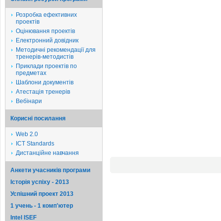
Розробка ефективних
проектів
Оцінювання проектів
Електронний довідник
Методичні рекомендації для
тренерів-методистів
Приклади проектів по
предметах
Шаблони документів
Атестація тренерів
Вебінари
Корисні посилання
Web 2.0
ICT Standards
Дистанційне навчання
Анкети учасників програми
Історія успіху - 2013
Успішний проект 2013
1 учень - 1 комп'ютер
Intel ISEF