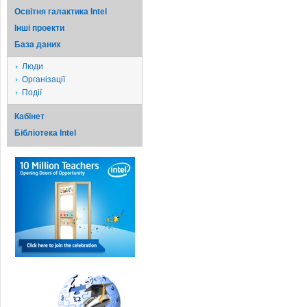
Освітня галактика Intel
Iншi проекти
База даних
Люди
Організації
Події
Кабінет
Бібліотека Intel