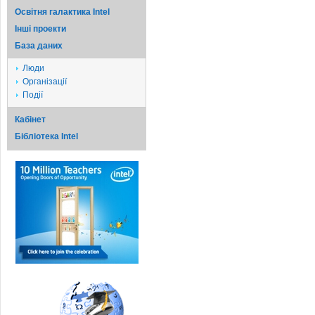
Освітня галактика Intel
Iншi проекти
База даних
Люди
Організації
Події
Кабінет
Бібліотека Intel