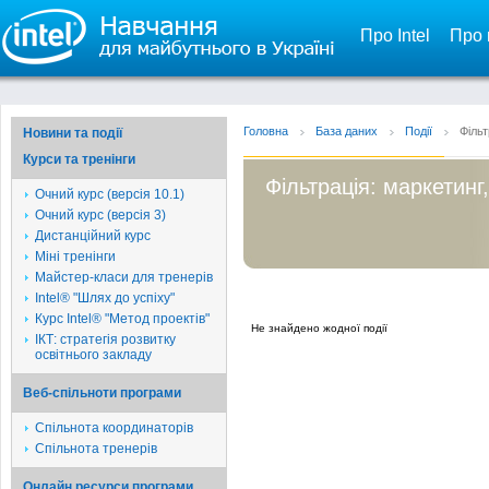
Про Intel
Про 
Головна
База даних
Події
Фільт
Новини та події
Курси та тренінги
Фільтрація: маркетинг
Очний курс (версія 10.1)
Очний курс (версія 3)
Дистанційний курс
Міні тренінги
Майстер-класи для тренерів
Intel® "Шлях до успіху"
Курс Intel® "Метод проектів"
Не знайдено жодної події
ІКТ: стратегія розвитку
освітнього закладу
Веб-спільноти програми
Спільнота координаторів
Спільнота тренерів
Онлайн ресурси програми