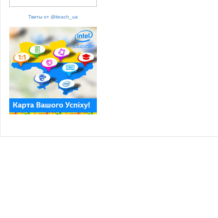
Твиты от @iteach_ua