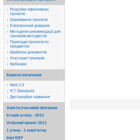
Розробка ефективних
проектів
Оцінювання проектів
Електронний довідник
Методичні рекомендації для
тренерів-методистів
Приклади проектів по
предметах
Шаблони документів
Атестація тренерів
Вебінари
Корисні посилання
Web 2.0
ICT Standards
Дистанційне навчання
Анкети учасників програми
Історія успіху - 2013
Успішний проект 2013
1 учень - 1 комп'ютер
Intel ISEF