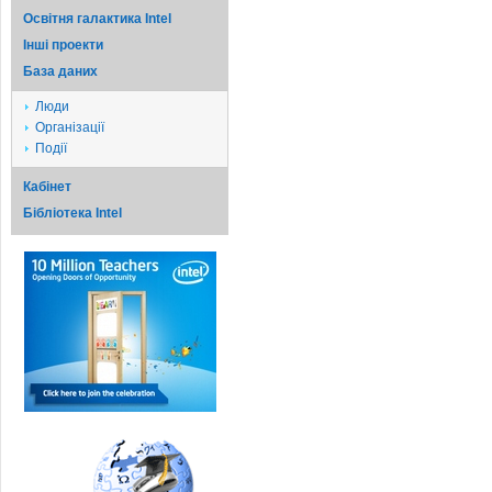
Освітня галактика Intel
Iншi проекти
База даних
Люди
Організації
Події
Кабінет
Бібліотека Intel