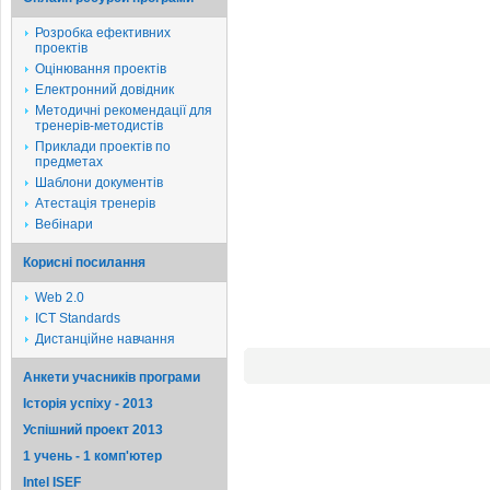
Розробка ефективних
проектів
Оцінювання проектів
Електронний довідник
Методичні рекомендації для
тренерів-методистів
Приклади проектів по
предметах
Шаблони документів
Атестація тренерів
Вебінари
Корисні посилання
Web 2.0
ICT Standards
Дистанційне навчання
Анкети учасників програми
Історія успіху - 2013
Успішний проект 2013
1 учень - 1 комп'ютер
Intel ISEF