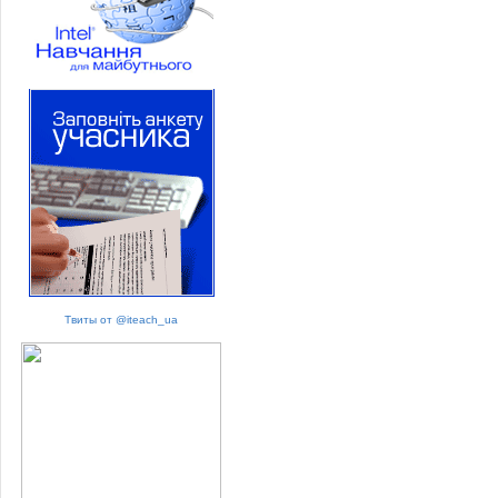
Твиты от @iteach_ua