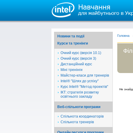
Головна
Новини та події
Курси та тренінги
Філ
Очний курс (версія 10.1)
Очний курс (версія 3)
Дистанційний курс
Міні тренінги
Майстер-класи для тренерів
Intel® "Шлях до успіху"
Курс Intel® "Метод проектів"
Не знайд
ІКТ: стратегія розвитку
освітнього закладу
Веб-спільноти програми
Спільнота координаторів
Спільнота тренерів
Онлайн ресурси програми