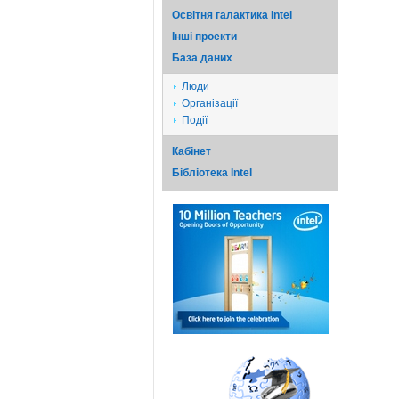
Освітня галактика Intel
Iншi проекти
База даних
Люди
Організації
Події
Кабінет
Бібліотека Intel