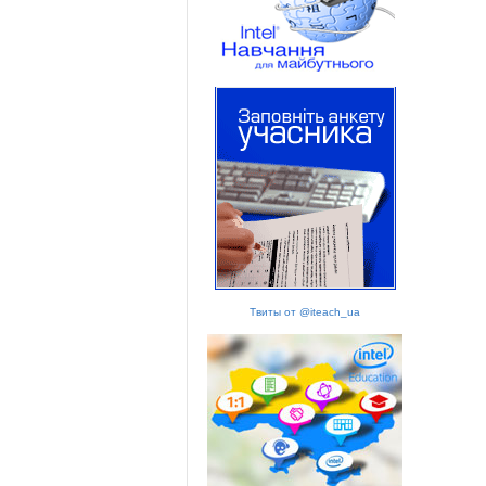
Твиты от @iteach_ua