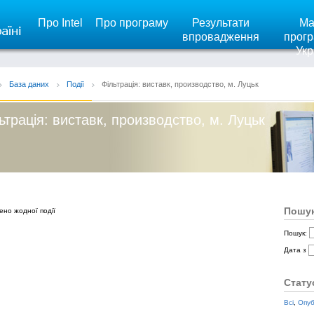
Про Intel
Про програму
Результати
Ма
впровадження
прогр
Укр
База даних
Події
Фільтрація: виставк, производство, м. Луцьк
ьтрація: виставк, производство, м. Луцьк
Пошук
ено жодної події
Пошук:
Дата з
Стату
Всі
,
Опуб