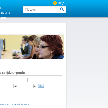
Вхід
па
ами в
аїні
 та фільтрація
по
р.
с
ліковані
,
Не опубліковані