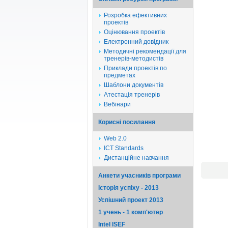
Розробка ефективних
проектів
Оцінювання проектів
Електронний довідник
Методичні рекомендації для
тренерів-методистів
Приклади проектів по
предметах
Шаблони документів
Атестація тренерів
Вебінари
Корисні посилання
Web 2.0
ICT Standards
Дистанційне навчання
Анкети учасників програми
Історія успіху - 2013
Успішний проект 2013
1 учень - 1 комп'ютер
Intel ISEF