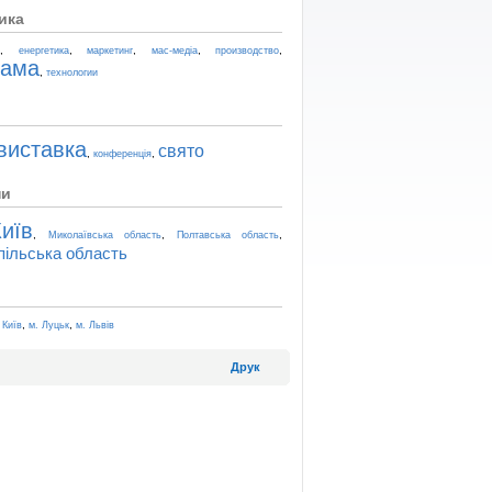
ика
,
,
,
,
,
t
енергетика
маркетинг
мас-медіа
производство
лама
,
технологии
виставка
свято
,
,
конференція
ни
иїв
,
,
,
Миколаївська область
Полтавська область
пільська область
,
,
 Київ
м. Луцьк
м. Львів
Друк