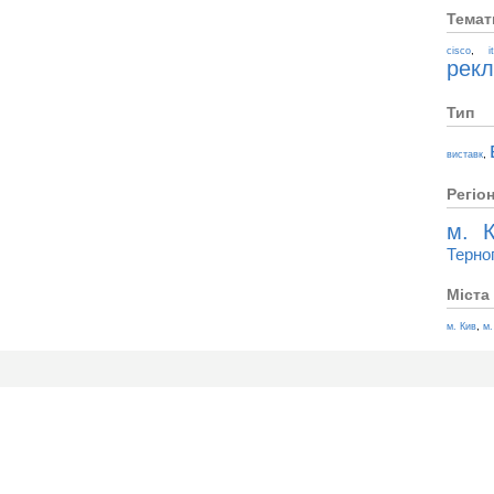
Темат
,
cisco
i
рек
Тип
,
виставк
Регіо
м. К
Терно
Міста
,
м. Кив
м.