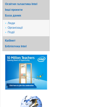
Освітня галактика Intel
Iншi проекти
База даних
Люди
Організації
Події
Кабінет
Бібліотека Intel