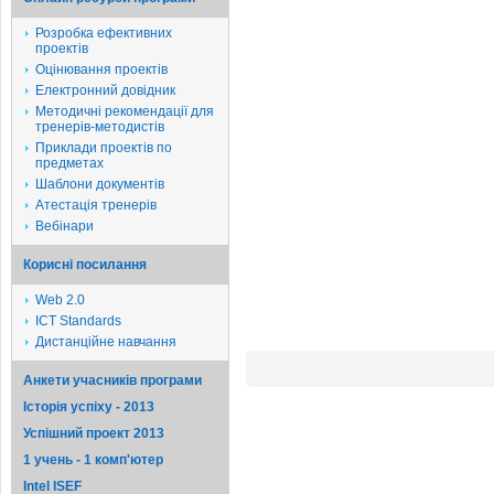
Розробка ефективних
проектів
Оцінювання проектів
Електронний довідник
Методичні рекомендації для
тренерів-методистів
Приклади проектів по
предметах
Шаблони документів
Атестація тренерів
Вебінари
Корисні посилання
Web 2.0
ICT Standards
Дистанційне навчання
Анкети учасників програми
Історія успіху - 2013
Успішний проект 2013
1 учень - 1 комп'ютер
Intel ISEF