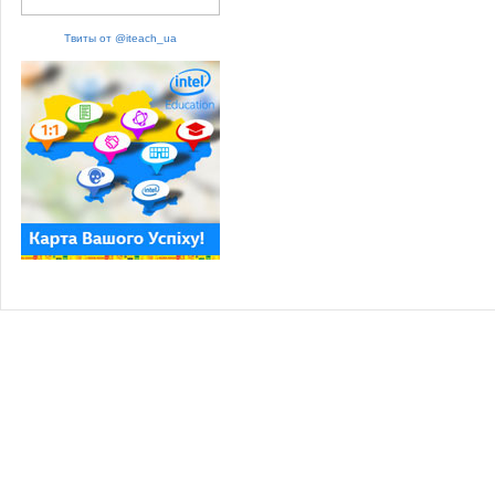
Твиты от @iteach_ua