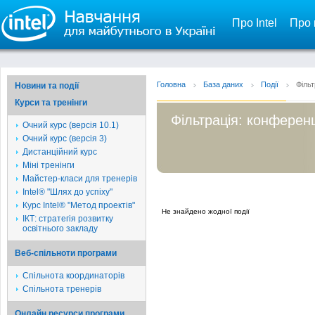
Про Intel
Про 
Головна
База даних
Події
Фільт
Новини та події
Курси та тренінги
Фільтрація: конференц
Очний курс (версія 10.1)
Очний курс (версія 3)
Дистанційний курс
Міні тренінги
Майстер-класи для тренерів
Intel® "Шлях до успіху"
Курс Intel® "Метод проектів"
Не знайдено жодної події
ІКТ: стратегія розвитку
освітнього закладу
Веб-спільноти програми
Спільнота координаторів
Спільнота тренерів
Онлайн ресурси програми