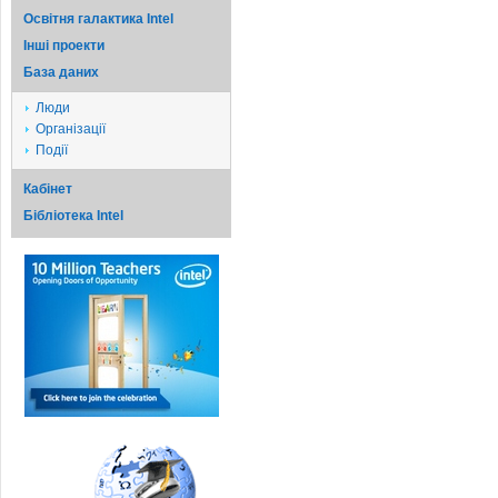
Освітня галактика Intel
Iншi проекти
База даних
Люди
Організації
Події
Кабінет
Бібліотека Intel