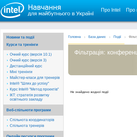
Про Intel
Про 
Головна
База даних
Події
Фільт
Новини та події
Курси та тренінги
Фільтрація: конферен
Очний курс (версія 10.1)
Очний курс (версія 3)
Дистанційний курс
Міні тренінги
Майстер-класи для тренерів
Intel® "Шлях до успіху"
Курс Intel® "Метод проектів"
Не знайдено жодної події
ІКТ: стратегія розвитку
освітнього закладу
Веб-спільноти програми
Спільнота координаторів
Спільнота тренерів
Онлайн ресурси програми