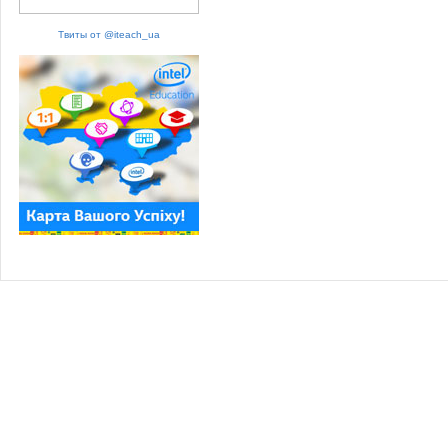
Твиты от @iteach_ua