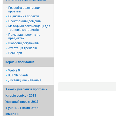
Розробка ефективних
проектів
Оцінювання проектів
Електронний довідник
Методичні рекомендації для
тренерів-методистів
Приклади проектів по
предметах
Шаблони документів
Атестація тренерів
Вебінари
Корисні посилання
Web 2.0
ICT Standards
Дистанційне навчання
Анкети учасників програми
Історія успіху - 2013
Успішний проект 2013
1 учень - 1 комп'ютер
Intel ISEF