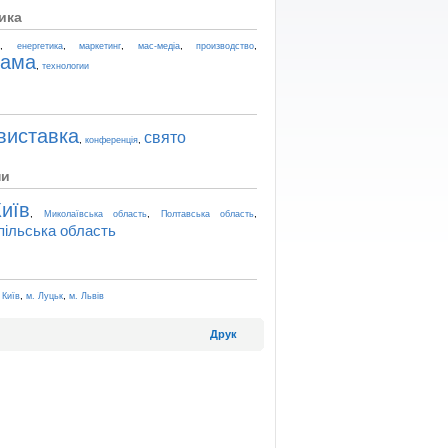
ика
,
,
,
,
,
t
енергетика
маркетинг
мас-медіа
производство
лама
,
технологии
виставка
свято
,
,
конференція
ни
иїв
,
,
,
Миколаївська область
Полтавська область
пільська область
,
,
 Київ
м. Луцьк
м. Львів
Друк