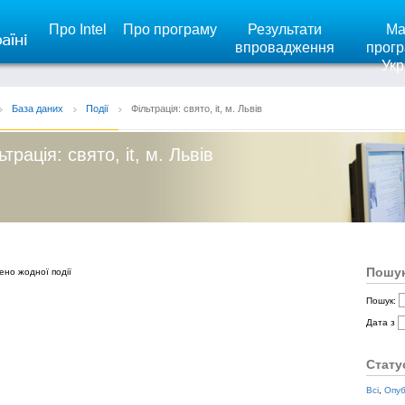
Про Intel
Про програму
Результати
Ма
впровадження
прогр
Укр
База даних
Події
Фільтрація: свято, it, м. Львів
ьтрація: свято, it, м. Львів
Пошук
ено жодної події
Пошук:
Дата з
Стату
Всі
,
Опуб