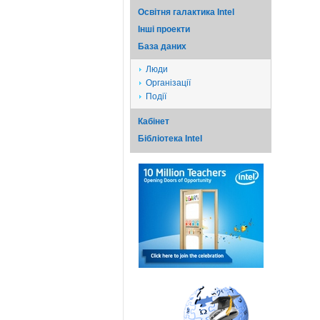
Освітня галактика Intel
Iншi проекти
База даних
Люди
Організації
Події
Кабінет
Бібліотека Intel