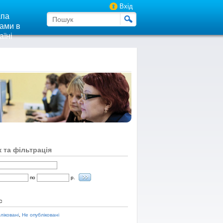
Вхід
па
ами в
аїні
 та фільтрація
по
р.
с
ліковані
,
Не опубліковані