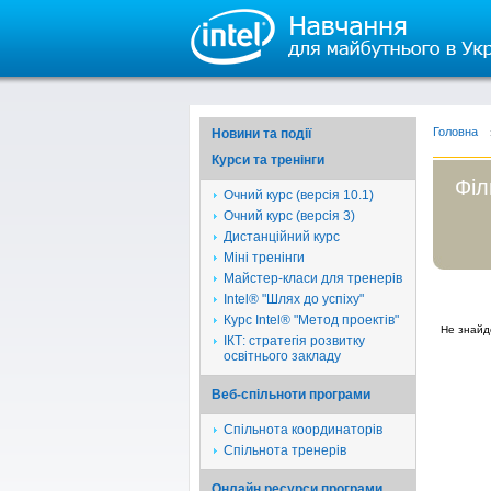
Головна
Новини та події
Курси та тренінги
Філ
Очний курс (версія 10.1)
Очний курс (версія 3)
Дистанційний курс
Міні тренінги
Майстер-класи для тренерів
Intel® "Шлях до успіху"
Курс Intel® "Метод проектів"
Не знайд
ІКТ: стратегія розвитку
освітнього закладу
Веб-спільноти програми
Спільнота координаторів
Спільнота тренерів
Онлайн ресурси програми