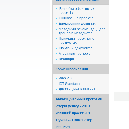
Розробка ефективних
проектів
Оцінювання проектів
Електронний довідник
Методичні рекомендації для
тренерів-методистів
Приклади проектів по
предметах
Шаблони документів
Атестація тренерів
Вебінари
Корисні посилання
Web 2.0
ICT Standards
Дистанційне навчання
Анкети учасників програми
Історія успіху - 2013
Успішний проект 2013
1 учень - 1 комп'ютер
Intel ISEF