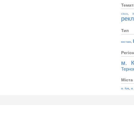
Темат
,
cisco
i
рек
Тип
,
виставк
Регіо
м. К
Терно
Міста
,
м. Кив
м.