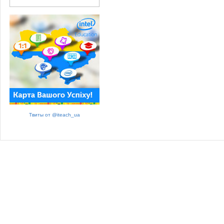
Твиты от @iteach_ua