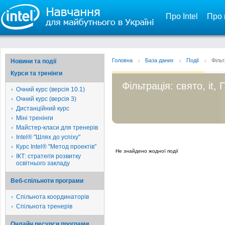
Про Intel
Про 
Головна
База даних
Події
Фільт
Новини та події
Курси та тренінги
Фільтрація: свято, it,
Очний курс (версія 10.1)
Очний курс (версія 3)
Дистанційний курс
Міні тренінги
Майстер-класи для тренерів
Intel® "Шлях до успіху"
Курс Intel® "Метод проектів"
Не знайдено жодної події
ІКТ: стратегія розвитку
освітнього закладу
Веб-спільноти програми
Спільнота координаторів
Спільнота тренерів
Онлайн ресурси програми