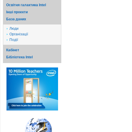
Освітня галактика Intel
Iншi проекти
База даних
Люди
Організації
Події
Кабінет
Бібліотека Intel