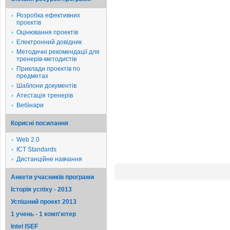
Розробка ефективних
проектів
Оцінювання проектів
Електронний довідник
Методичні рекомендації для
тренерів-методистів
Приклади проектів по
предметах
Шаблони документів
Атестація тренерів
Вебінари
Корисні посилання
Web 2.0
ICT Standards
Дистанційне навчання
Анкети учасників програми
Історія успіху - 2013
Успішний проект 2013
1 учень - 1 комп'ютер
Intel ISEF