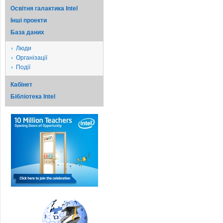
Освітня галактика Intel
Iншi проекти
База даних
Люди
Організації
Події
Кабінет
Бібліотека Intel