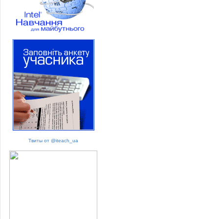
Твиты от @iteach_ua