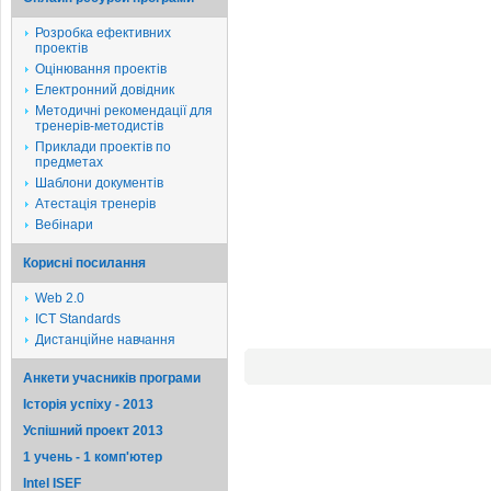
Розробка ефективних
проектів
Оцінювання проектів
Електронний довідник
Методичні рекомендації для
тренерів-методистів
Приклади проектів по
предметах
Шаблони документів
Атестація тренерів
Вебінари
Корисні посилання
Web 2.0
ICT Standards
Дистанційне навчання
Анкети учасників програми
Історія успіху - 2013
Успішний проект 2013
1 учень - 1 комп'ютер
Intel ISEF