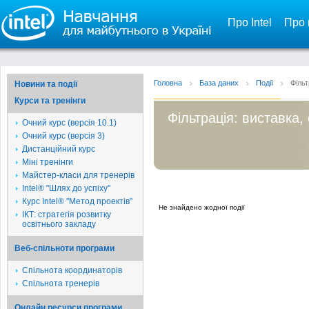
Про Intel
Про 
Головна
База даних
Події
Фільт
Новини та події
Курси та тренінги
Фільтрація: виставка,
Очний курс (версія 10.1)
Очний курс (версія 3)
Дистанційний курс
Міні тренінги
Майстер-класи для тренерів
Intel® "Шлях до успіху"
Курс Intel® "Метод проектів"
Не знайдено жодної події
ІКТ: стратегія розвитку
освітнього закладу
Веб-спільноти програми
Спільнота координаторів
Спільнота тренерів
Онлайн ресурси програми