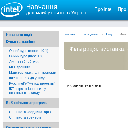
Про Intel
Про 
Головна
База даних
Події
Фільт
Новини та події
Курси та тренінги
Фільтрація: виставка, 
Очний курс (версія 10.1)
Очний курс (версія 3)
Дистанційний курс
Міні тренінги
Майстер-класи для тренерів
Intel® "Шлях до успіху"
Курс Intel® "Метод проектів"
Не знайдено жодної події
ІКТ: стратегія розвитку
освітнього закладу
Веб-спільноти програми
Спільнота координаторів
Спільнота тренерів
Онлайн ресурси програми