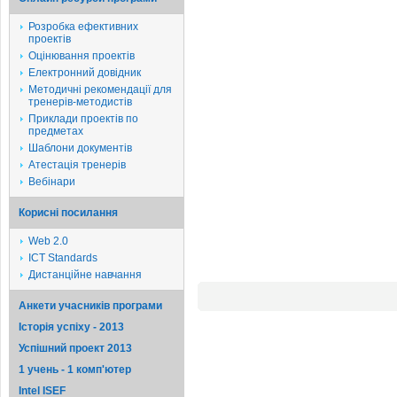
Розробка ефективних
проектів
Оцінювання проектів
Електронний довідник
Методичні рекомендації для
тренерів-методистів
Приклади проектів по
предметах
Шаблони документів
Атестація тренерів
Вебінари
Корисні посилання
Web 2.0
ICT Standards
Дистанційне навчання
Анкети учасників програми
Історія успіху - 2013
Успішний проект 2013
1 учень - 1 комп'ютер
Intel ISEF