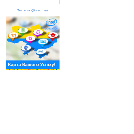
Твиты от @iteach_ua