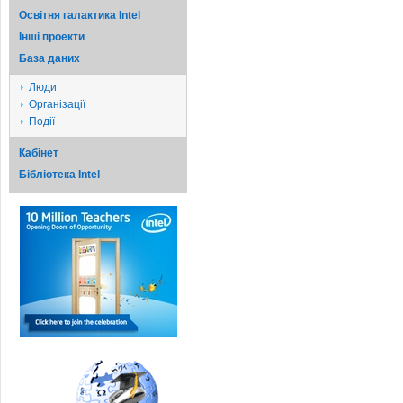
Освітня галактика Intel
Iншi проекти
База даних
Люди
Організації
Події
Кабінет
Бібліотека Intel