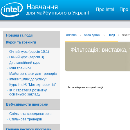
Про Intel
Про 
Головна
База даних
Події
Фільт
Новини та події
Курси та тренінги
Фільтрація: виставка,
Очний курс (версія 10.1)
Очний курс (версія 3)
Дистанційний курс
Міні тренінги
Майстер-класи для тренерів
Intel® "Шлях до успіху"
Курс Intel® "Метод проектів"
Не знайдено жодної події
ІКТ: стратегія розвитку
освітнього закладу
Веб-спільноти програми
Спільнота координаторів
Спільнота тренерів
Онлайн ресурси програми