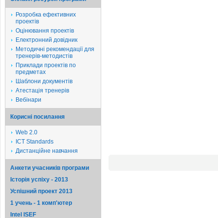
Розробка ефективних
проектів
Оцінювання проектів
Електронний довідник
Методичні рекомендації для
тренерів-методистів
Приклади проектів по
предметах
Шаблони документів
Атестація тренерів
Вебінари
Корисні посилання
Web 2.0
ICT Standards
Дистанційне навчання
Анкети учасників програми
Історія успіху - 2013
Успішний проект 2013
1 учень - 1 комп'ютер
Intel ISEF