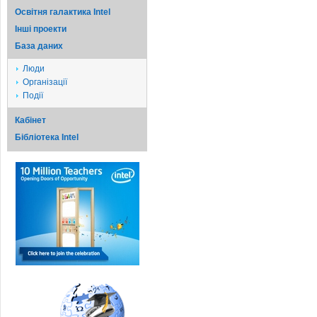
Освітня галактика Intel
Iншi проекти
База даних
Люди
Організації
Події
Кабінет
Бібліотека Intel