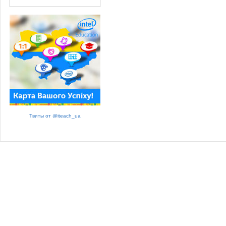
Твиты от @iteach_ua