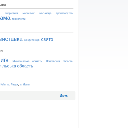
ика
,
,
,
,
,
t
енергетика
маркетинг
мас-медіа
производство
лама
,
технологии
виставка
свято
,
,
конференція
ни
иїв
,
,
,
Миколаївська область
Полтавська область
пільська область
,
,
 Київ
м. Луцьк
м. Львів
Друк