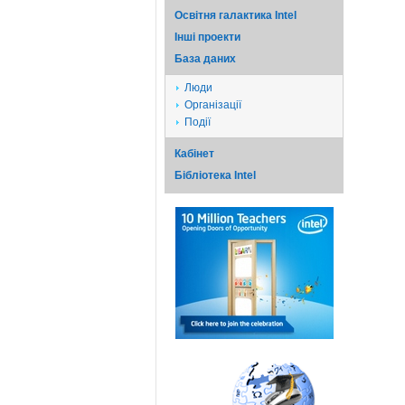
Освітня галактика Intel
Iншi проекти
База даних
Люди
Організації
Події
Кабінет
Бібліотека Intel