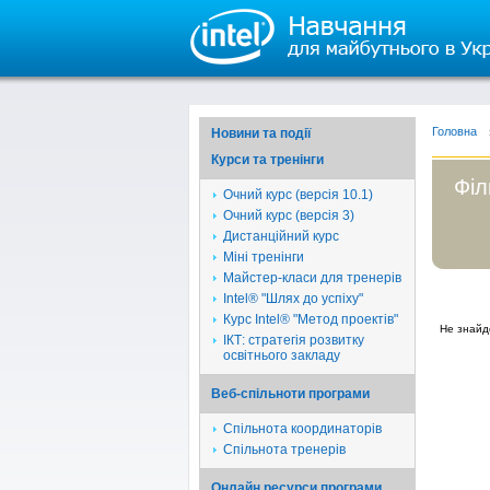
Головна
Новини та події
Курси та тренінги
Філ
Очний курс (версія 10.1)
Очний курс (версія 3)
Дистанційний курс
Міні тренінги
Майстер-класи для тренерів
Intel® "Шлях до успіху"
Курс Intel® "Метод проектів"
Не знайд
ІКТ: стратегія розвитку
освітнього закладу
Веб-спільноти програми
Спільнота координаторів
Спільнота тренерів
Онлайн ресурси програми