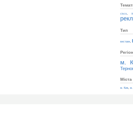
Темат
,
cisco
i
рек
Тип
,
виставк
Регіо
м. К
Терно
Міста
,
м. Кив
м.