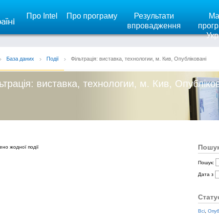
Про Intel
Про програму
Результати
Ма
впровадження
прогр
Укр
База даних
Події
Фільтрація: виставка, технологии, м. Кив, Опубліковані
ьтрація: виставка, технологии, м. Кив, Опубліко
Пошук
ено жодної події
Пошук:
Дата з
Стату
Всі
,
Опуб