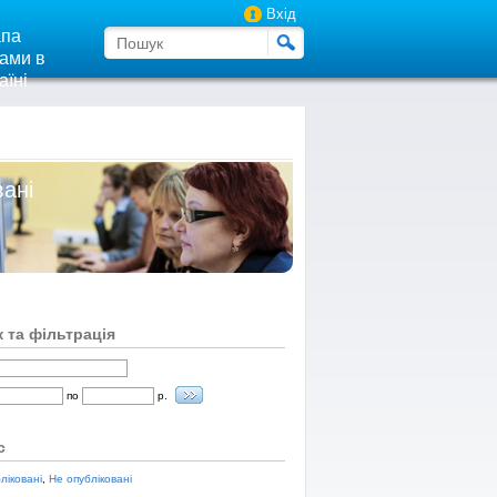
Вхід
па
ами в
аїні
вані
 та фільтрація
по
р.
с
ліковані
,
Не опубліковані