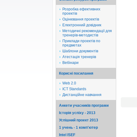
Розробка ефективних
проектів
Оцінювання проектів
Електронний довідник
Методичні рекомендації для
тренерів-методистів
Приклади проектів по
предметах
Шаблони документів
Атестація тренерів
Вебінари
Корисні посилання
Web 2.0
ICT Standards
Дистанційне навчання
Анкети учасників програми
Історія успіху - 2013
Успішний проект 2013
1 учень - 1 комп'ютер
Intel ISEF