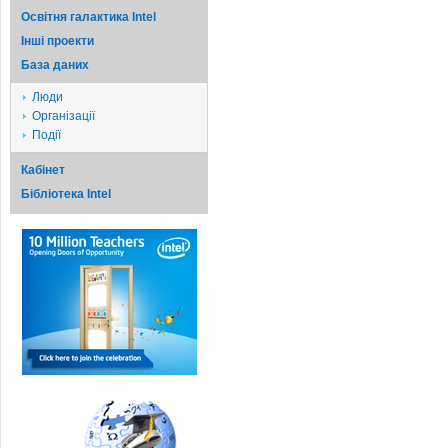
Освітня галактика Intel
Iншi проекти
База даних
Люди
Організації
Події
Кабінет
Бібліотека Intel