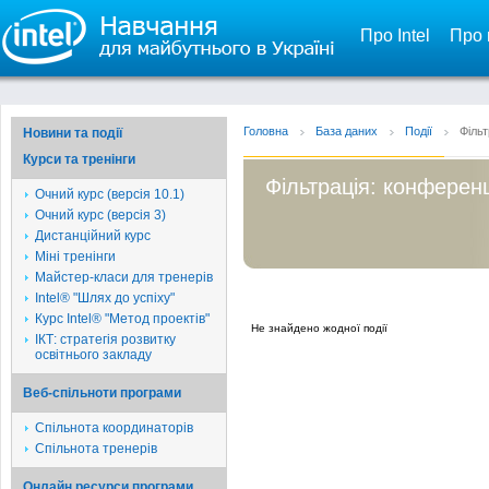
Про Intel
Про 
Головна
База даних
Події
Фільт
Новини та події
Курси та тренінги
Фільтрація: конференц
Очний курс (версія 10.1)
Очний курс (версія 3)
Дистанційний курс
Міні тренінги
Майстер-класи для тренерів
Intel® "Шлях до успіху"
Курс Intel® "Метод проектів"
Не знайдено жодної події
ІКТ: стратегія розвитку
освітнього закладу
Веб-спільноти програми
Спільнота координаторів
Спільнота тренерів
Онлайн ресурси програми