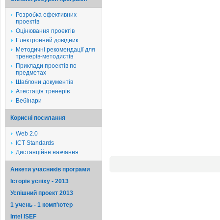
Розробка ефективних
проектів
Оцінювання проектів
Електронний довідник
Методичні рекомендації для
тренерів-методистів
Приклади проектів по
предметах
Шаблони документів
Атестація тренерів
Вебінари
Корисні посилання
Web 2.0
ICT Standards
Дистанційне навчання
Анкети учасників програми
Історія успіху - 2013
Успішний проект 2013
1 учень - 1 комп'ютер
Intel ISEF