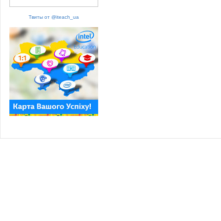
Твиты от @iteach_ua