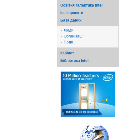
Освітня галактика Intel
Iншi проекти
База даних
Люди
Організації
Події
Кабінет
Бібліотека Intel