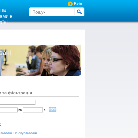
Вхід
па
ами в
аїні
вані
 та фільтрація
по
р.
с
ліковані
,
Не опубліковані