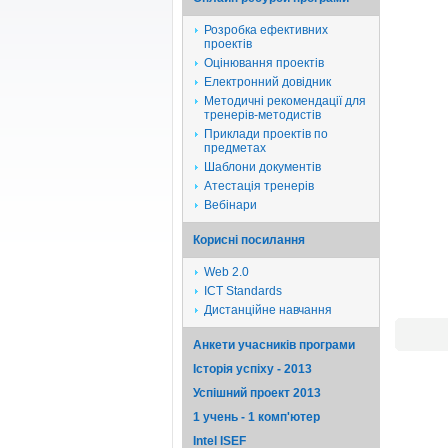
Розробка ефективних
проектів
Оцінювання проектів
Електронний довідник
Методичні рекомендації для
тренерів-методистів
Приклади проектів по
предметах
Шаблони документів
Атестація тренерів
Вебінари
Корисні посилання
Web 2.0
ICT Standards
Дистанційне навчання
Анкети учасників програми
Історія успіху - 2013
Успішний проект 2013
1 учень - 1 комп'ютер
Intel ISEF