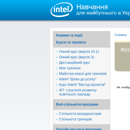
Головна
Новини та події
Курси та тренінги
Філ
Очний курс (версія 10.1)
Очний курс (версія 3)
Дистанційний курс
Міні тренінги
Майстер-класи для тренерів
Intel® "Шлях до успіху"
Курс Intel® "Метод проектів"
Не знайд
ІКТ: стратегія розвитку
освітнього закладу
Веб-спільноти програми
Спільнота координаторів
Спільнота тренерів
Онлайн ресурси програми