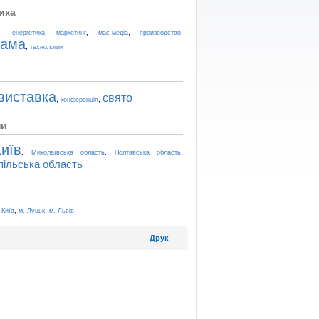
ика
,
,
,
,
,
t
енергетика
маркетинг
мас-медіа
производство
лама
,
технологии
виставка
свято
,
,
конференція
ни
иїв
,
,
,
Миколаївська область
Полтавська область
пільська область
,
,
 Київ
м. Луцьк
м. Львів
Друк