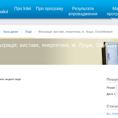
Про Intel
Про програму
Результати
Ма
впровадження
прогр
Укр
База даних
Події
Фільтрація: виставк, енергетика, м. Луцьк, Опубліковані
ьтрація: виставк, енергетика, м. Луцьк, Опубліко
Пошук
ено жодної події
Пошук:
Дата з
Стату
Всі
,
Опуб