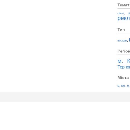
Темат
,
cisco
i
рек
Тип
,
виставк
Регіо
м. К
Терно
Міста
,
м. Кив
м.