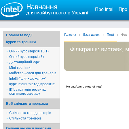
Про Intel
Про 
Головна
База даних
Події
Фільт
Новини та події
Курси та тренінги
Фільтрація: виставк, 
Очний курс (версія 10.1)
Очний курс (версія 3)
Дистанційний курс
Міні тренінги
Майстер-класи для тренерів
Intel® "Шлях до успіху"
Курс Intel® "Метод проектів"
Не знайдено жодної події
ІКТ: стратегія розвитку
освітнього закладу
Веб-спільноти програми
Спільнота координаторів
Спільнота тренерів
Онлайн ресурси програми