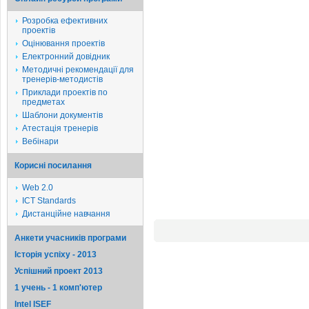
Розробка ефективних
проектів
Оцінювання проектів
Електронний довідник
Методичні рекомендації для
тренерів-методистів
Приклади проектів по
предметах
Шаблони документів
Атестація тренерів
Вебінари
Корисні посилання
Web 2.0
ICT Standards
Дистанційне навчання
Анкети учасників програми
Історія успіху - 2013
Успішний проект 2013
1 учень - 1 комп'ютер
Intel ISEF