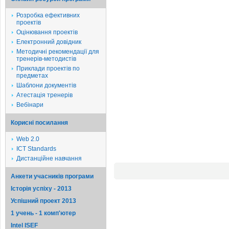
Розробка ефективних
проектів
Оцінювання проектів
Електронний довідник
Методичні рекомендації для
тренерів-методистів
Приклади проектів по
предметах
Шаблони документів
Атестація тренерів
Вебінари
Корисні посилання
Web 2.0
ICT Standards
Дистанційне навчання
Анкети учасників програми
Історія успіху - 2013
Успішний проект 2013
1 учень - 1 комп'ютер
Intel ISEF