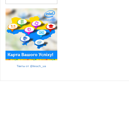
Твиты от @iteach_ua