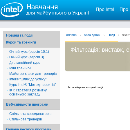
Про Intel
Про 
Головна
База даних
Події
Фільт
Новини та події
Курси та тренінги
Фільтрація: виставк, е
Очний курс (версія 10.1)
Очний курс (версія 3)
Дистанційний курс
Міні тренінги
Майстер-класи для тренерів
Intel® "Шлях до успіху"
Курс Intel® "Метод проектів"
Не знайдено жодної події
ІКТ: стратегія розвитку
освітнього закладу
Веб-спільноти програми
Спільнота координаторів
Спільнота тренерів
Онлайн ресурси програми