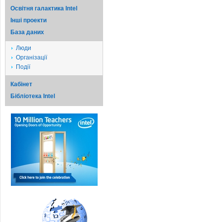
Освітня галактика Intel
Iншi проекти
База даних
Люди
Організації
Події
Кабінет
Бібліотека Intel