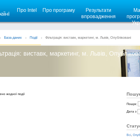
Про Intel
Про програму
Результати
Ма
впровадження
прогр
Укр
База даних
Події
Фільтрація: виставк, маркетинг, м. Львів, Опубліковані
ьтрація: виставк, маркетинг, м. Львів, Опубліков
Пошук
ено жодної події
Пошук:
Дата з
Стату
Всі
,
Опуб