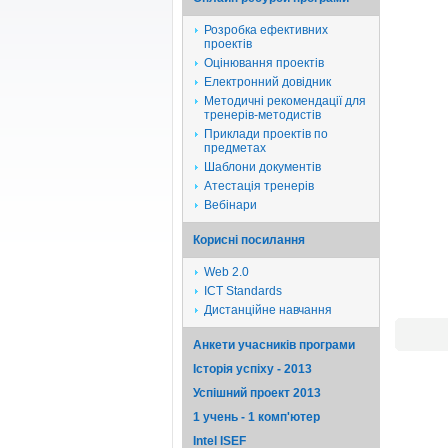
Розробка ефективних
проектів
Оцінювання проектів
Електронний довідник
Методичні рекомендації для
тренерів-методистів
Приклади проектів по
предметах
Шаблони документів
Атестація тренерів
Вебінари
Корисні посилання
Web 2.0
ICT Standards
Дистанційне навчання
Анкети учасників програми
Історія успіху - 2013
Успішний проект 2013
1 учень - 1 комп'ютер
Intel ISEF