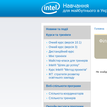
Головна
Новини та події
Курси та тренінги
Філ
Очний курс (версія 10.1)
Очний курс (версія 3)
Дистанційний курс
Міні тренінги
Майстер-класи для тренерів
Intel® "Шлях до успіху"
Курс Intel® "Метод проектів"
Не знайд
ІКТ: стратегія розвитку
освітнього закладу
Веб-спільноти програми
Спільнота координаторів
Спільнота тренерів
Онлайн ресурси програми