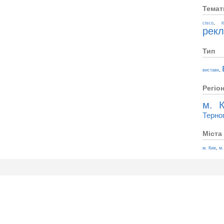
Темат
,
cisco
i
рек
Тип
,
виставк
Регіо
м. К
Терно
Міста
,
м. Кив
м.