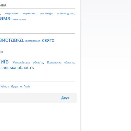
ика
,
,
,
,
,
t
енергетика
маркетинг
мас-медіа
производство
лама
,
технологии
виставка
свято
,
,
конференція
ни
иїв
,
,
,
Миколаївська область
Полтавська область
пільська область
,
,
 Київ
м. Луцьк
м. Львів
Друк