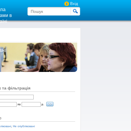
Вхід
па
ами в
аїні
ані
 та фільтрація
по
р.
с
ліковані
,
Не опубліковані