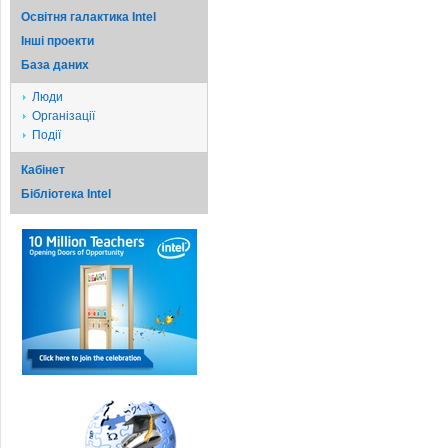
Освітня галактика Intel
Iншi проекти
База даних
Люди
Організації
Події
Кабінет
Бібліотека Intel