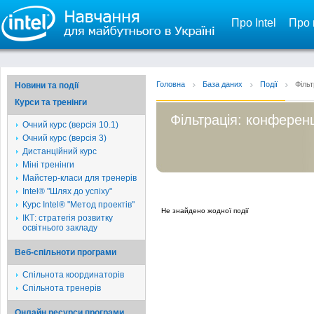
Про Intel
Про 
Головна
База даних
Події
Фільт
Новини та події
Курси та тренінги
Фільтрація: конференц
Очний курс (версія 10.1)
Очний курс (версія 3)
Дистанційний курс
Міні тренінги
Майстер-класи для тренерів
Intel® "Шлях до успіху"
Курс Intel® "Метод проектів"
Не знайдено жодної події
ІКТ: стратегія розвитку
освітнього закладу
Веб-спільноти програми
Спільнота координаторів
Спільнота тренерів
Онлайн ресурси програми