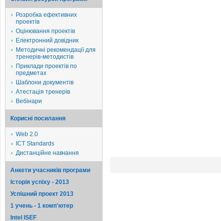
Розробка ефективних
проектів
Оцінювання проектів
Електронний довідник
Методичні рекомендації для
тренерів-методистів
Приклади проектів по
предметах
Шаблони документів
Атестація тренерів
Вебінари
Корисні посилання
Web 2.0
ICT Standards
Дистанційне навчання
Анкети учасників програми
Історія успіху - 2013
Успішний проект 2013
1 учень - 1 комп'ютер
Intel ISEF