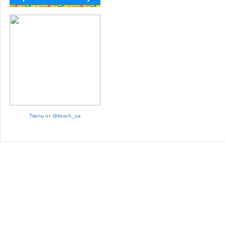
Твиты от @iteach_ua