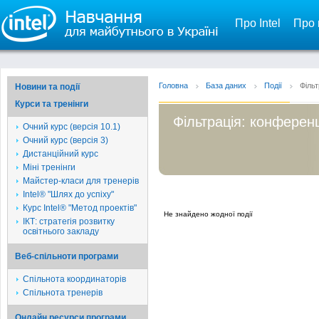
Про Intel
Про 
Головна
База даних
Події
Фільт
Новини та події
Курси та тренінги
Фільтрація: конференц
Очний курс (версія 10.1)
Очний курс (версія 3)
Дистанційний курс
Міні тренінги
Майстер-класи для тренерів
Intel® "Шлях до успіху"
Курс Intel® "Метод проектів"
Не знайдено жодної події
ІКТ: стратегія розвитку
освітнього закладу
Веб-спільноти програми
Спільнота координаторів
Спільнота тренерів
Онлайн ресурси програми