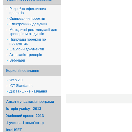
Розробка ефективних
проектів
Оцінювання проектів
Електронний довідник
Методичні рекомендації для
тренерів-методистів
Приклади проектів по
предметах
Шаблони документів
Атестація тренерів
Вебінари
Корисні посилання
Web 2.0
ICT Standards
Дистанційне навчання
Анкети учасників програми
Історія успіху - 2013
Успішний проект 2013
1 учень - 1 комп'ютер
Intel ISEF