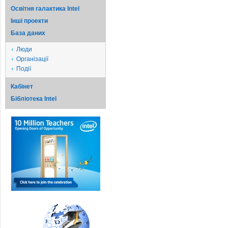
Освітня галактика Intel
Iншi проекти
База даних
Люди
Організації
Події
Кабінет
Бібліотека Intel