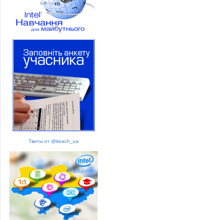
Твиты от @iteach_ua