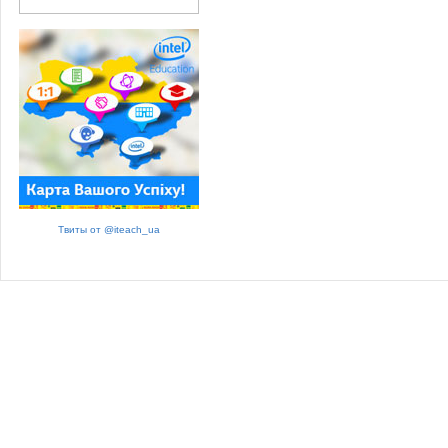
Твиты от @iteach_ua