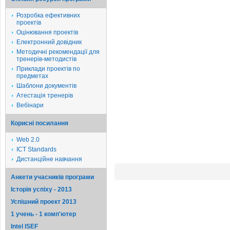
Розробка ефективних
проектів
Оцінювання проектів
Електронний довідник
Методичні рекомендації для
тренерів-методистів
Приклади проектів по
предметах
Шаблони документів
Атестація тренерів
Вебінари
Корисні посилання
Web 2.0
ICT Standards
Дистанційне навчання
Анкети учасників програми
Історія успіху - 2013
Успішний проект 2013
1 учень - 1 комп'ютер
Intel ISEF