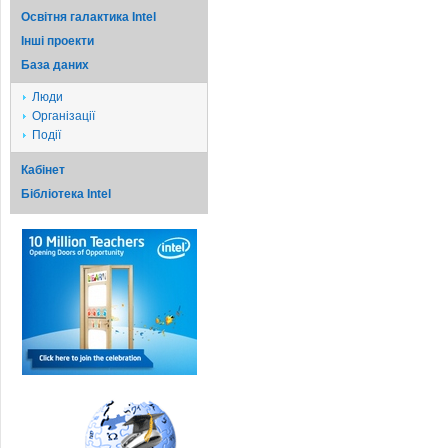
Освітня галактика Intel
Iншi проекти
База даних
Люди
Організації
Події
Кабінет
Бібліотека Intel