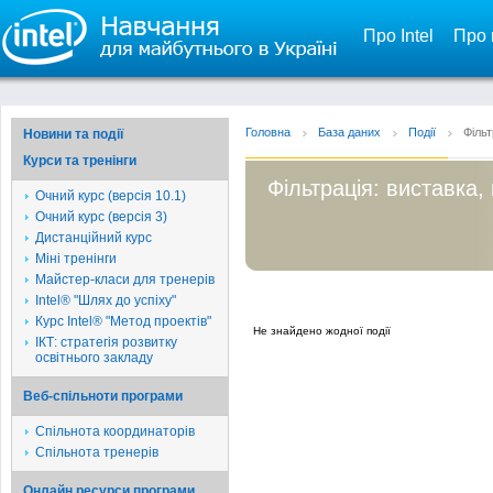
Про Intel
Про 
Головна
База даних
Події
Фільт
Новини та події
Курси та тренінги
Фільтрація: виставка,
Очний курс (версія 10.1)
Очний курс (версія 3)
Дистанційний курс
Міні тренінги
Майстер-класи для тренерів
Intel® "Шлях до успіху"
Курс Intel® "Метод проектів"
Не знайдено жодної події
ІКТ: стратегія розвитку
освітнього закладу
Веб-спільноти програми
Спільнота координаторів
Спільнота тренерів
Онлайн ресурси програми