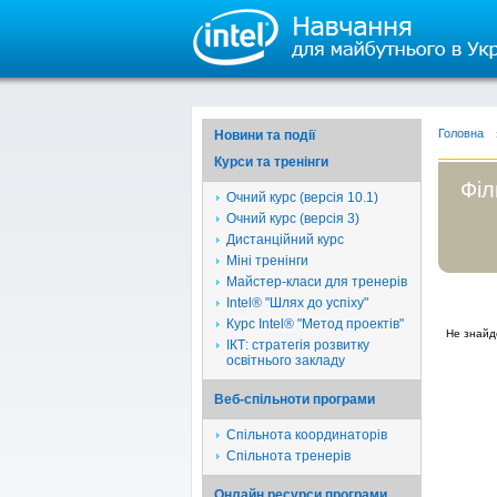
Головна
Новини та події
Курси та тренінги
Філ
Очний курс (версія 10.1)
Очний курс (версія 3)
Дистанційний курс
Міні тренінги
Майстер-класи для тренерів
Intel® "Шлях до успіху"
Курс Intel® "Метод проектів"
Не знайд
ІКТ: стратегія розвитку
освітнього закладу
Веб-спільноти програми
Спільнота координаторів
Спільнота тренерів
Онлайн ресурси програми