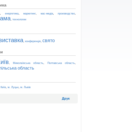
ика
,
,
,
,
,
t
енергетика
маркетинг
мас-медіа
производство
лама
,
технологии
виставка
свято
,
,
конференція
ни
иїв
,
,
,
Миколаївська область
Полтавська область
пільська область
,
,
 Київ
м. Луцьк
м. Львів
Друк