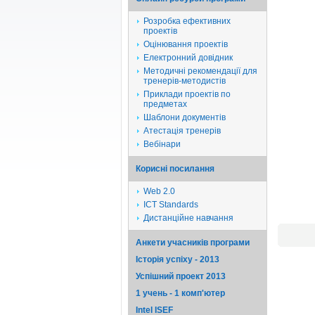
Розробка ефективних
проектів
Оцінювання проектів
Електронний довідник
Методичні рекомендації для
тренерів-методистів
Приклади проектів по
предметах
Шаблони документів
Атестація тренерів
Вебінари
Корисні посилання
Web 2.0
ICT Standards
Дистанційне навчання
Анкети учасників програми
Історія успіху - 2013
Успішний проект 2013
1 учень - 1 комп'ютер
Intel ISEF