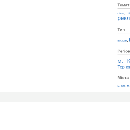
Темат
,
cisco
i
рек
Тип
,
виставк
Регіо
м. К
Терно
Міста
,
м. Кив
м.