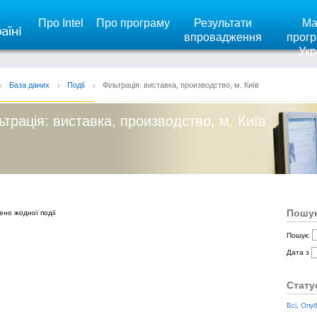
Про Intel
Про програму
Результати
Ма
впровадження
прогр
Укр
База даних
Події
Фільтрація: виставка, производство, м. Київ
ьтрація: виставка, производство, м. Київ
Пошук
ено жодної події
Пошук:
Дата з
Стату
Всі
,
Опуб