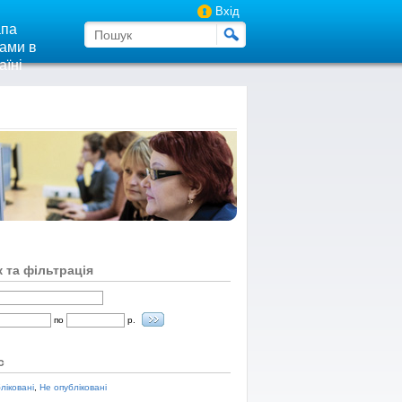
Вхід
па
ами в
аїні
 та фільтрація
по
р.
с
ліковані
,
Не опубліковані