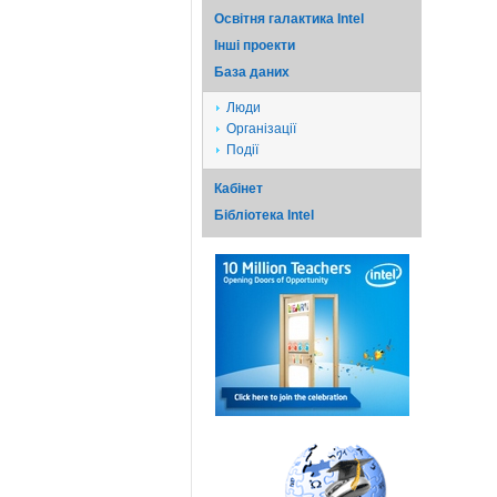
Освітня галактика Intel
Iншi проекти
База даних
Люди
Організації
Події
Кабінет
Бібліотека Intel