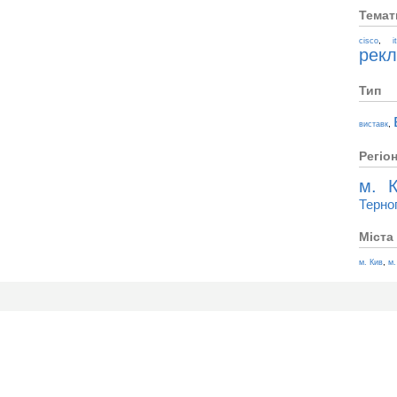
Темат
,
cisco
i
рек
Тип
,
виставк
Регіо
м. К
Терно
Міста
,
м. Кив
м.