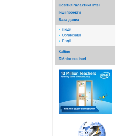
Освітня галактика Intel
Iншi проекти
База даних
Люди
Організації
Події
Кабінет
Бібліотека Intel