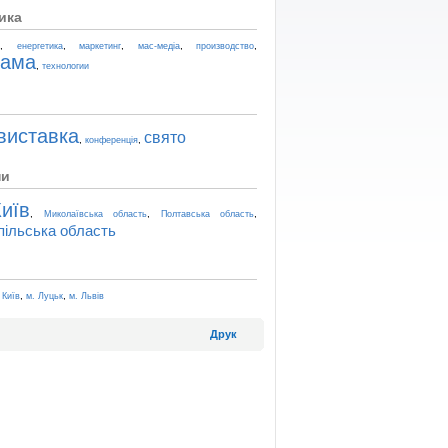
ика
,
,
,
,
,
t
енергетика
маркетинг
мас-медіа
производство
лама
,
технологии
виставка
свято
,
,
конференція
ни
иїв
,
,
,
Миколаївська область
Полтавська область
пільська область
,
,
 Київ
м. Луцьк
м. Львів
Друк