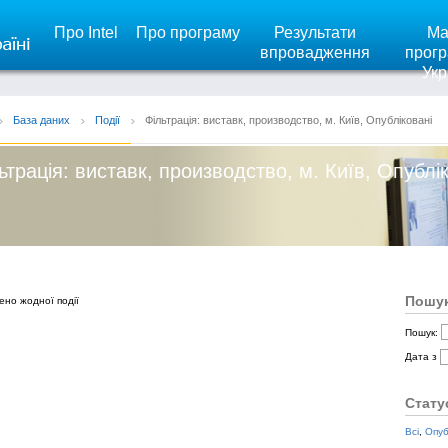
Про Intel
Про програму
Результати
Ма
впровадження
прогр
Укр
База даних
Події
Фільтрація: виставк, производство, м. Київ, Опубліковані
ьтрація: виставк, производство, м. Київ, Опублі
Пошук
ено жодної події
Пошук:
Дата з
Стату
Всі
,
Опуб