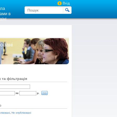
Вхід
па
ами в
аїні
ковані
 та фільтрація
по
р.
с
ліковані
,
Не опубліковані