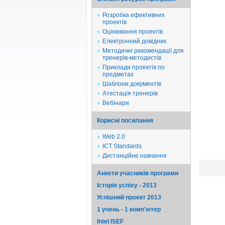
Розробка ефективних
проектів
Оцінювання проектів
Електронний довідник
Методичні рекомендації для
тренерів-методистів
Приклади проектів по
предметах
Шаблони документів
Атестація тренерів
Вебінари
Корисні посилання
Web 2.0
ICT Standards
Дистанційне навчання
Анкети учасників програми
Історія успіху - 2013
Успішний проект 2013
1 учень - 1 комп'ютер
Intel ISEF