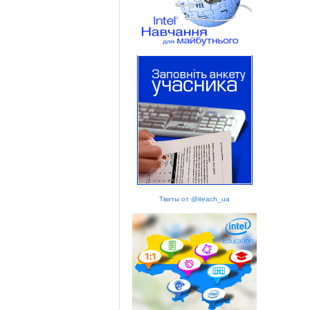
Твиты от @iteach_ua