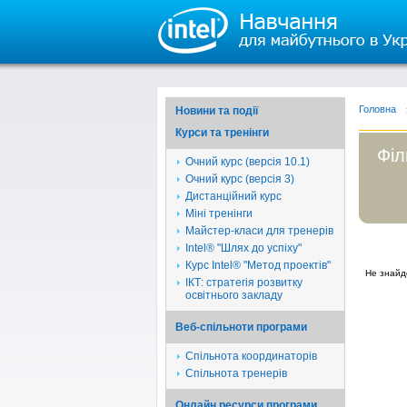
Головна
Новини та події
Курси та тренінги
Філ
Очний курс (версія 10.1)
Очний курс (версія 3)
Дистанційний курс
Міні тренінги
Майстер-класи для тренерів
Intel® "Шлях до успіху"
Курс Intel® "Метод проектів"
Не знайд
ІКТ: стратегія розвитку
освітнього закладу
Веб-спільноти програми
Спільнота координаторів
Спільнота тренерів
Онлайн ресурси програми