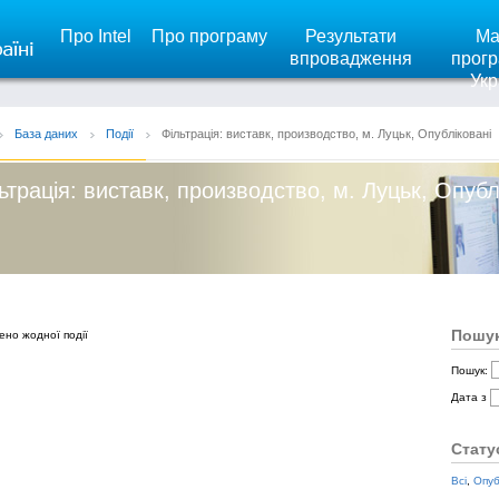
Про Intel
Про програму
Результати
Ма
впровадження
прогр
Укр
База даних
Події
Фільтрація: виставк, производство, м. Луцьк, Опубліковані
ьтрація: виставк, производство, м. Луцьк, Опубл
Пошук
ено жодної події
Пошук:
Дата з
Стату
Всі
,
Опуб