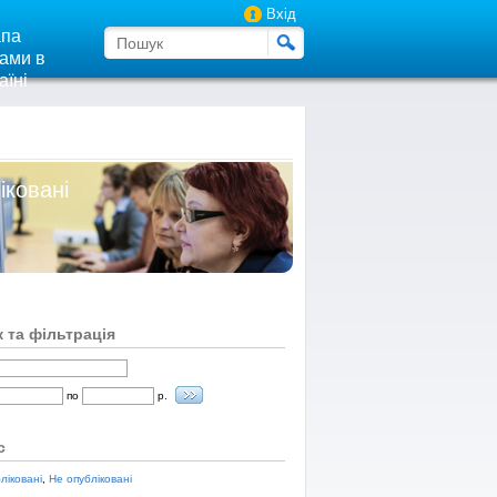
Вхід
па
ами в
аїні
іковані
 та фільтрація
по
р.
с
ліковані
,
Не опубліковані