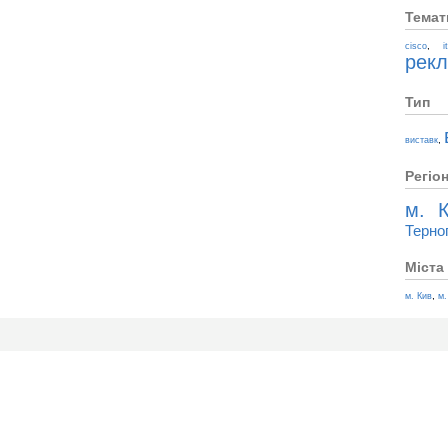
Темат
,
cisco
i
рек
Тип
,
виставк
Регіо
м. К
Терно
Міста
,
м. Кив
м.