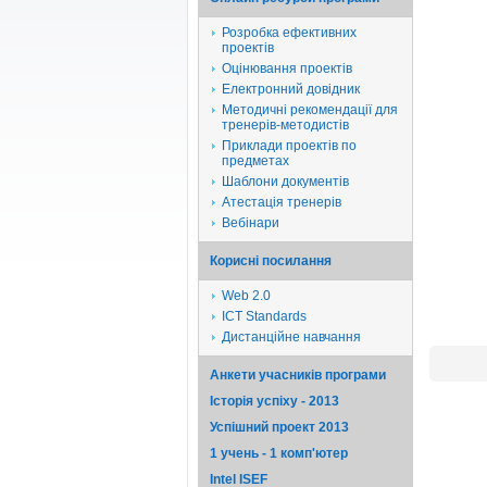
Розробка ефективних
проектів
Оцінювання проектів
Електронний довідник
Методичні рекомендації для
тренерів-методистів
Приклади проектів по
предметах
Шаблони документів
Атестація тренерів
Вебінари
Корисні посилання
Web 2.0
ICT Standards
Дистанційне навчання
Анкети учасників програми
Історія успіху - 2013
Успішний проект 2013
1 учень - 1 комп'ютер
Intel ISEF