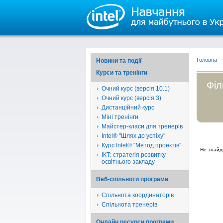
Головна
Новини та події
Курси та тренінги
Філ
Очний курс (версія 10.1)
Очний курс (версія 3)
Дистанційний курс
Міні тренінги
Майстер-класи для тренерів
Intel® "Шлях до успіху"
Курс Intel® "Метод проектів"
Не знайд
ІКТ: стратегія розвитку
освітнього закладу
Веб-спільноти програми
Спільнота координаторів
Спільнота тренерів
Онлайн ресурси програми