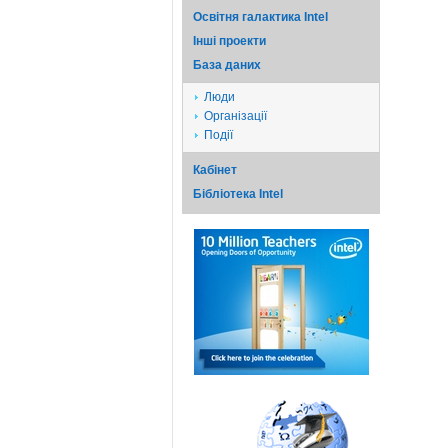
Освітня галактика Intel
Iншi проекти
База даних
Люди
Організації
Події
Кабінет
Бібліотека Intel