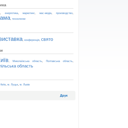
ика
,
,
,
,
,
t
енергетика
маркетинг
мас-медіа
производство
лама
,
технологии
виставка
свято
,
,
конференція
ни
иїв
,
,
,
Миколаївська область
Полтавська область
пільська область
,
,
 Київ
м. Луцьк
м. Львів
Друк