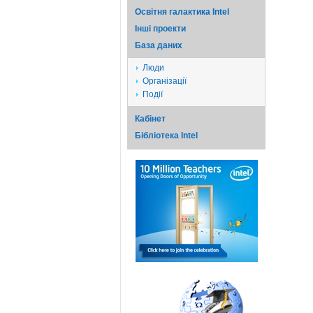
Освітня галактика Intel
Iншi проекти
База даних
Люди
Організації
Події
Кабінет
Бібліотека Intel