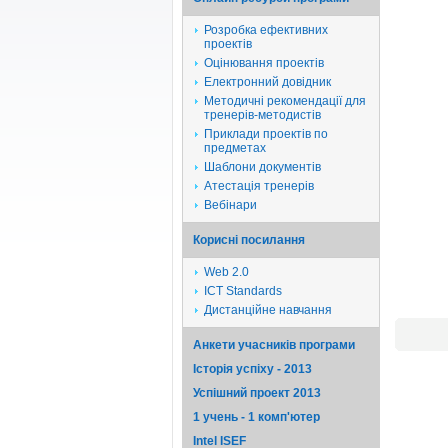
Розробка ефективних
проектів
Оцінювання проектів
Електронний довідник
Методичні рекомендації для
тренерів-методистів
Приклади проектів по
предметах
Шаблони документів
Атестація тренерів
Вебінари
Корисні посилання
Web 2.0
ICT Standards
Дистанційне навчання
Анкети учасників програми
Історія успіху - 2013
Успішний проект 2013
1 учень - 1 комп'ютер
Intel ISEF