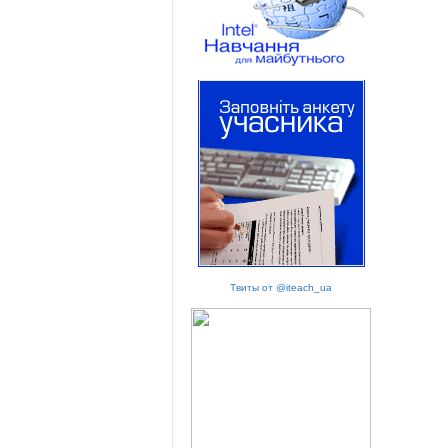
Твиты от @iteach_ua