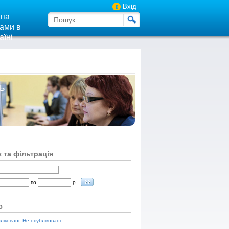
Вхід
па
ами в
аїні
ь
 та фільтрація
по
р.
с
ліковані
,
Не опубліковані