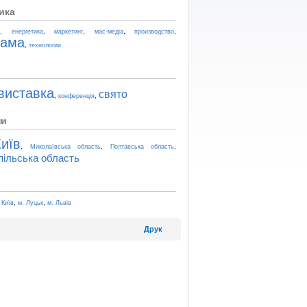
ика
,
,
,
,
,
t
енергетика
маркетинг
мас-медіа
производство
лама
,
технологии
виставка
свято
,
,
конференція
ни
иїв
,
,
,
Миколаївська область
Полтавська область
пільська область
,
,
 Київ
м. Луцьк
м. Львів
Друк