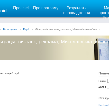
Про Intel
Про програму
Результати
Ма
впровадження
прогр
Укр
База даних
Події
Фільтрація: виставк, реклама, Миколаївська область
ьтрація: виставк, реклама, Миколаївська област
Пошук
ено жодної події
Пошук:
Дата з
Стату
Всі
,
Опуб