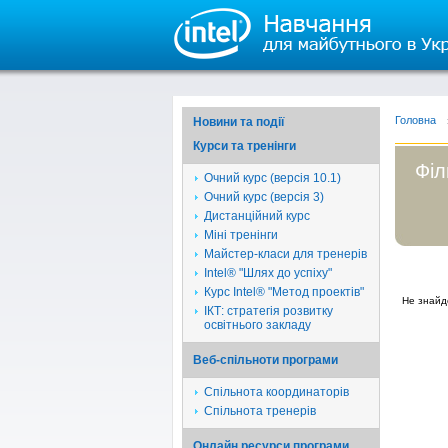
Головна
Новини та події
Курси та тренінги
Філ
Очний курс (версія 10.1)
Очний курс (версія 3)
Дистанційний курс
Міні тренінги
Майстер-класи для тренерів
Intel® "Шлях до успіху"
Курс Intel® "Метод проектів"
Не знайд
ІКТ: стратегія розвитку
освітнього закладу
Веб-спільноти програми
Спільнота координаторів
Спільнота тренерів
Онлайн ресурси програми