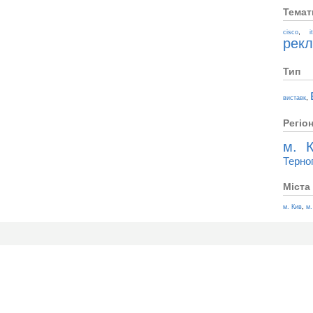
Темат
,
cisco
i
рек
Тип
,
виставк
Регіо
м. К
Терно
Міста
,
м. Кив
м.