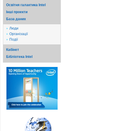
Освітня галактика Intel
Iншi проекти
База даних
Люди
Організації
Події
Кабінет
Бібліотека Intel