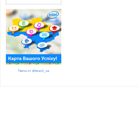
Твиты от @iteach_ua