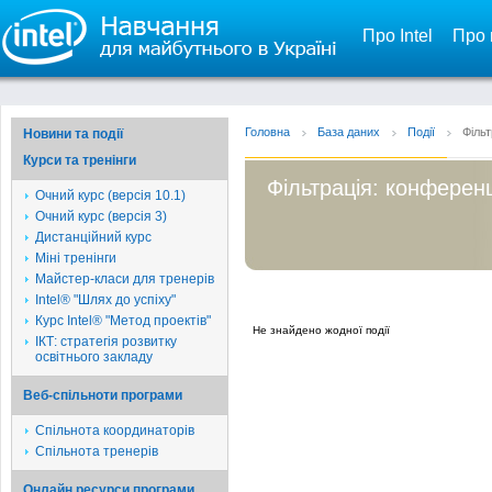
Про Intel
Про 
Головна
База даних
Події
Фільт
Новини та події
Курси та тренінги
Фільтрація: конференц
Очний курс (версія 10.1)
Очний курс (версія 3)
Дистанційний курс
Міні тренінги
Майстер-класи для тренерів
Intel® "Шлях до успіху"
Курс Intel® "Метод проектів"
Не знайдено жодної події
ІКТ: стратегія розвитку
освітнього закладу
Веб-спільноти програми
Спільнота координаторів
Спільнота тренерів
Онлайн ресурси програми