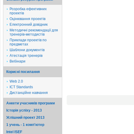
Розробка ефективних
проектів
Оцінювання проектів
Електронний довідник
Методичні рекомендації для
тренерів-методистів
Приклади проектів по
предметах
Шаблони документів
Атестація тренерів
Вебінари
Корисні посилання
Web 2.0
ICT Standards
Дистанційне навчання
Анкети учасників програми
Історія успіху - 2013
Успішний проект 2013
1 учень - 1 комп'ютер
Intel ISEF