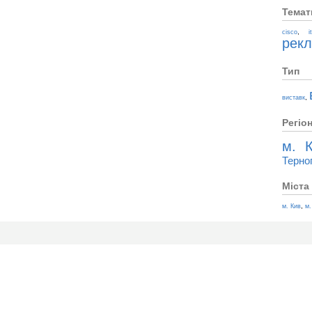
Темат
,
cisco
i
рек
Тип
,
виставк
Регіо
м. К
Терно
Міста
,
м. Кив
м.