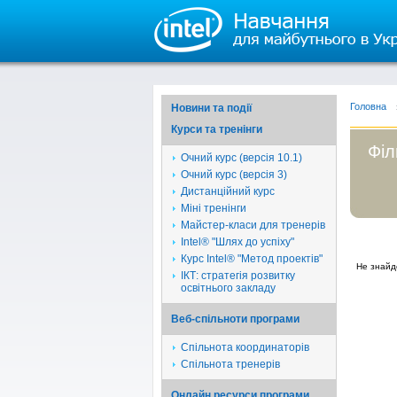
Головна
Новини та події
Курси та тренінги
Філ
Очний курс (версія 10.1)
Очний курс (версія 3)
Дистанційний курс
Міні тренінги
Майстер-класи для тренерів
Intel® "Шлях до успіху"
Курс Intel® "Метод проектів"
Не знайд
ІКТ: стратегія розвитку
освітнього закладу
Веб-спільноти програми
Спільнота координаторів
Спільнота тренерів
Онлайн ресурси програми