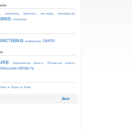
ика
,
,
,
,
,
t
енергетика
маркетинг
мас-медіа
производство
лама
,
технологии
виставка
свято
,
,
конференція
ни
иїв
,
,
,
Миколаївська область
Полтавська область
пільська область
,
,
 Київ
м. Луцьк
м. Львів
Друк