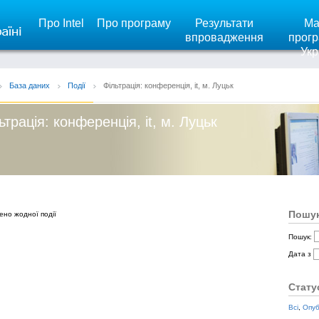
Про Intel
Про програму
Результати
Ма
впровадження
прогр
Укр
База даних
Події
Фільтрація: конференція, it, м. Луцьк
ьтрація: конференція, it, м. Луцьк
Пошук
ено жодної події
Пошук:
Дата з
Стату
Всі
,
Опуб