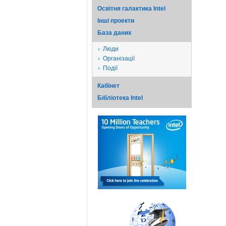
Освітня галактика Intel
Iншi проекти
База даних
Люди
Організації
Події
Кабінет
Бібліотека Intel