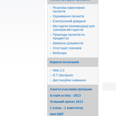
Розробка ефективних
проектів
Оцінювання проектів
Електронний довідник
Методичні рекомендації для
тренерів-методистів
Приклади проектів по
предметах
Шаблони документів
Атестація тренерів
Вебінари
Корисні посилання
Web 2.0
ICT Standards
Дистанційне навчання
Анкети учасників програми
Історія успіху - 2013
Успішний проект 2013
1 учень - 1 комп'ютер
Intel ISEF