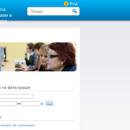
Вхід
па
ами в
аїні
 та фільтрація
по
р.
с
ліковані
,
Не опубліковані