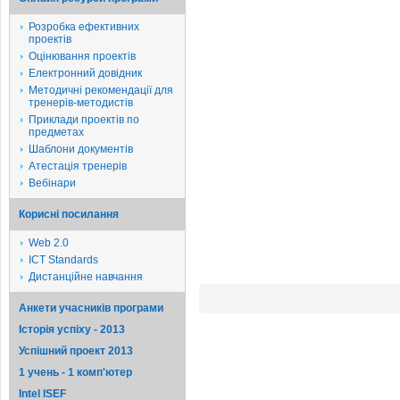
Розробка ефективних
проектів
Оцінювання проектів
Електронний довідник
Методичні рекомендації для
тренерів-методистів
Приклади проектів по
предметах
Шаблони документів
Атестація тренерів
Вебінари
Корисні посилання
Web 2.0
ICT Standards
Дистанційне навчання
Анкети учасників програми
Історія успіху - 2013
Успішний проект 2013
1 учень - 1 комп'ютер
Intel ISEF