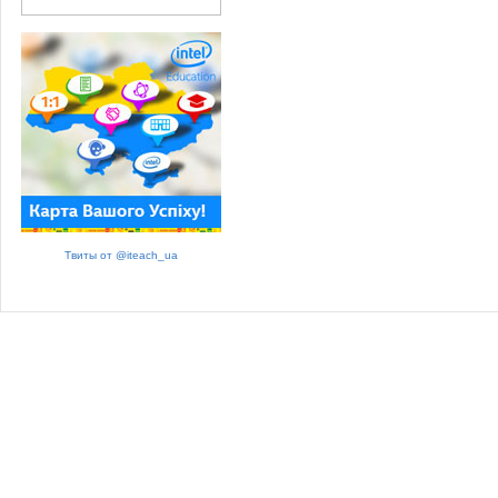
Твиты от @iteach_ua