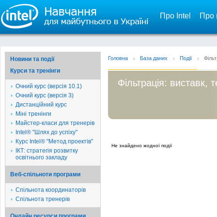
Про Intel
Про 
Головна
База даних
Події
Фільт
Новини та події
Курси та тренінги
Фільтрація: виставк, 
Очний курс (версія 10.1)
Очний курс (версія 3)
Дистанційний курс
Міні тренінги
Майстер-класи для тренерів
Intel® "Шлях до успіху"
Курс Intel® "Метод проектів"
Не знайдено жодної події
ІКТ: стратегія розвитку
освітнього закладу
Веб-спільноти програми
Спільнота координаторів
Спільнота тренерів
Онлайн ресурси програми