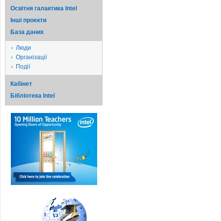
Освітня галактика Intel
Iншi проекти
База даних
Люди
Організації
Події
Кабінет
Бібліотека Intel