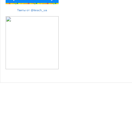
Твиты от @iteach_ua