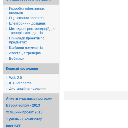
Розробка ефективних
проектів
Оцінювання проектів
Електронний довідник
Методичні рекомендації для
тренерів-методистів
Приклади проектів по
предметах
Шаблони документів
Атестація тренерів
Вебінари
Корисні посилання
Web 2.0
ICT Standards
Дистанційне навчання
Анкети учасників програми
Історія успіху - 2013
Успішний проект 2013
1 учень - 1 комп'ютер
Intel ISEF