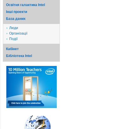
Освітня галактика Intel
Iншi проекти
База даних
Люди
Організації
Події
Кабінет
Бібліотека Intel