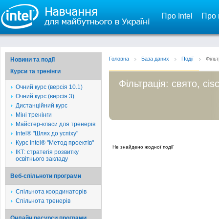
Про Intel
Про 
Головна
База даних
Події
Фільт
Новини та події
Курси та тренінги
Фільтрація: свято, cis
Очний курс (версія 10.1)
Очний курс (версія 3)
Дистанційний курс
Міні тренінги
Майстер-класи для тренерів
Intel® "Шлях до успіху"
Курс Intel® "Метод проектів"
Не знайдено жодної події
ІКТ: стратегія розвитку
освітнього закладу
Веб-спільноти програми
Спільнота координаторів
Спільнота тренерів
Онлайн ресурси програми